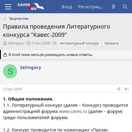
Вход
Регистрация
Творчество
Правила проведения Литературного
конкурса "Кавес-2009"
А
Д
Т
Selingary
2 Сен 2009
литературный конкурс
правила
в
а
е
т
т
г
В этой теме нельзя размещать новые ответы.
о
а
и
р
н
Selingary
S
т
а
е
ч
м
а
ы
л
2 Сен 2009
#1
а
1. Общие положения.
1.1. Литературный конкурс (далее – Конкурс) проводится
администрацией форума
www.caves.ru
(далее – форум)
среди пользователей форума.
1.2. Конкурс проводится по номинации «Проза».