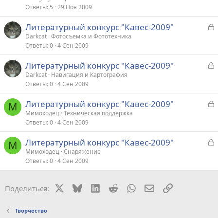
р
Ответы
5
29 Ноя 2009
З
Литературный конкурс "Кавес-2009"
т
а
Darkcat
Фотосъемка и Фототехника
а
Ответы
0
4 Сен 2009
к
р
З
Литературный конкурс "Кавес-2009"
а
Darkcat
Навигация и Картография
т
Ответы
0
4 Сен 2009
к
а
р
З
Литературный конкурс "Кавес-2009"
М
а
Мимоходец
Техническая поддержка
т
Ответы
0
4 Сен 2009
к
а
р
З
Литературный конкурс "Кавес-2009"
М
а
Мимоходец
Снаряжение
т
Ответы
0
4 Сен 2009
к
а
р
X
Bluesky
LinkedIn
Reddit
WhatsApp
Электронная поч
Ссылка
Поделиться:
т
а
Творчество