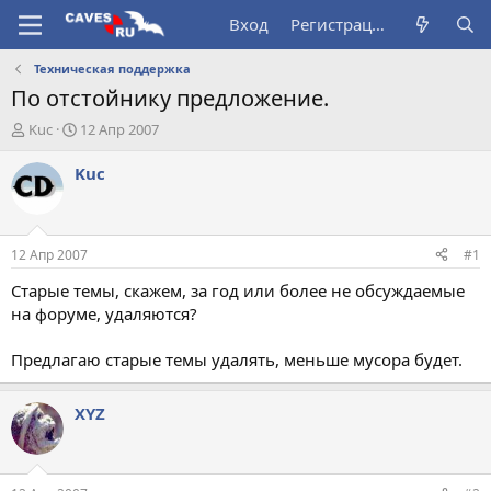
Вход
Регистрация
Техническая поддержка
По отстойнику предложение.
А
Д
Kuc
12 Апр 2007
в
а
т
т
Kuc
о
а
р
н
т
а
е
ч
12 Апр 2007
#1
м
а
ы
л
Старые темы, скажем, за год или более не обсуждаемые
а
на форуме, удаляются?
Предлагаю старые темы удалять, меньше мусора будет.
XYZ