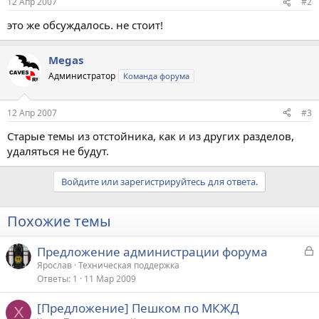
12 Апр 2007
#2
это же обсуждалось. не стоит!
Megas
Администратор
Команда форума
12 Апр 2007
#3
Старые темы из отстойника, как и из других разделов,
удаляться не будут.
Войдите или зарегистрируйтесь для ответа.
Похожие темы
З
Предложение администрации форума
а
Ярослав
Техническая поддержка
Ответы
1
11 Мар 2009
к
р
[Предложение] Пешком по МКЖД
X