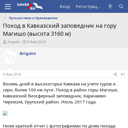
Вход
Регистрация
Путешествия и Краеведение
Поход в Кавказский заповедник на гору
Магишо (высота 3160 м)
А
Д
Arigato
8 Янв 2018
в
а
т
т
Arigato
о
а
р
н
т
а
е
ч
8 Янв 2018
#1
м
а
ы
л
Восемь дней в высокогорье Кавказа на учете туров и
а
серн, более 100 км пути. Поход в район горы Магишо,
Кавказский биосферный заповедник, Карачаево-
Черкесия, Урупский район. Июль 2017 года.
Ниже краткий отчет с фотографиями по дням похода.