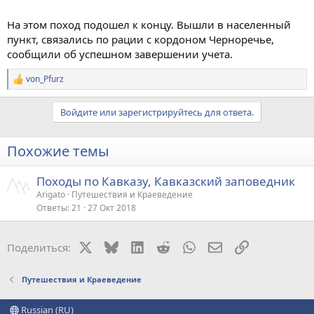
На этом поход подошел к концу. Вышли в населенный
пункт, связались по рации с кордоном Черноречье,
сообщили об успешном завершении учета.
von_Pfurz
Р
е
а
Войдите или зарегистрируйтесь для ответа.
к
ц
и
Похожие темы
и
:
Походы по Кавказу, Кавказский заповедник
Arigato
Путешествия и Краеведение
Ответы
21
27 Окт 2018
X
Bluesky
LinkedIn
Reddit
WhatsApp
Электронная поч
Ссылка
Поделиться:
Путешествия и Краеведение
Russian (RU)