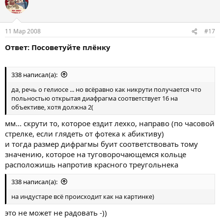
11 Мар 2008
#17
Ответ: Посоветуйте плёнку
338 написал(а):
да, речь о гелиосе ... но всёравно как никрути получается что
польностью открытая диафрагма соответствует 16 на
объективе, хотя должна 2(
мм... скрути то, которое ездит лехко, направо (по часовой
стрелке, если глядеть от фотека к абиктиву)
и тогда размер дифрагмы буит соответствовать тому
значению, которое на туговорочающемся кольце
расположишь напротив красного треугольнека
338 написал(а):
на индустаре всё происходит как на картинке)
это не может не радовать -))