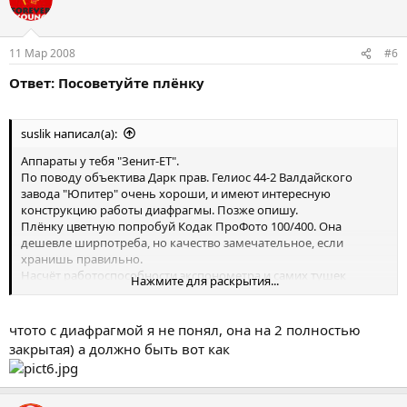
11 Мар 2008
#6
Ответ: Посоветуйте плёнку
suslik написал(а):
Аппараты у тебя "Зенит-ЕТ".
По поводу объектива Дарк прав. Гелиос 44-2 Валдайского
завода "Юпитер" очень хороши, и имеют интересную
конструкцию работы диафрагмы. Позже опишу.
Плёнку цветную попробуй Кодак ПроФото 100/400. Она
дешевле ширпотреба, но качество замечательное, если
хранишь правильно.
Насчёт работоспособности экспонометра и самих тушек
Нажмите для раскрытия...
обратись к Барону.
Кстати, как этот объектив разобрать никто не подскажет? У
чтото с диафрагмой я не понял, она на 2 полностью
меня масло потекло обильно на лепестки диафрагмы.
закрытая) а должно быть вот как