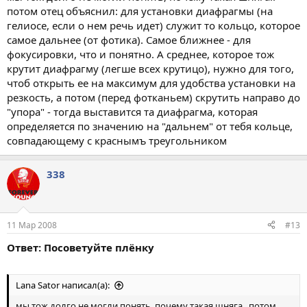
потом отец объяснил: для установки диафрагмы (на
гелиосе, если о нем речь идет) служит то кольцо, которое
самое дальнее (от фотика). Самое ближнее - для
фокусировки, что и понятно. А среднее, которое тож
крутит диафрагму (легше всех крутицо), нужно для того,
чтоб открыть ее на максимум для удобства установки на
резкость, а потом (перед фотканьем) скрутить направо до
"упора" - тогда выставится та диафрагма, которая
определяется по значению на "дальнем" от тебя кольце,
совпадающему с краснымъ треугольником
338
11 Мар 2008
#13
Ответ: Посоветуйте плёнку
Lana Sator написал(а):
мы тож долго не могли понять, почему такая шняга.. потом