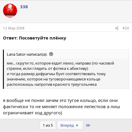
338
12 Мар 2008
#20
Ответ: Посоветуйте плёнку
Lana Sator написал(а):
мм... скрути то, которое ездит лехко, направо (по часовой
стрелке, если глядеть от фотека к абиктиву)
и тогда размер дифрагмы буит соответствовать тому
значению, которое на туговорочающемся кольце
расположишь напротив красного треугольнека
я вообще не понял зачем это тугое кольцо, если они
фактически то не меняет положение лепестков а лиш
ограничивает ход другого)
Last
1 из 5
Вперёд