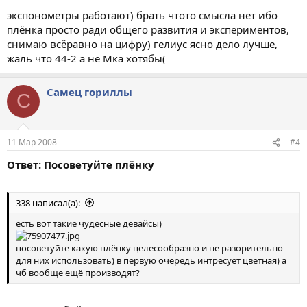
экспонометры работают) брать чтото смысла нет ибо
плёнка просто ради общего развития и экспериментов,
снимаю всёравно на цифру) гелиус ясно дело лучше,
жаль что 44-2 а не Мка хотябы(
Самец гориллы
С
11 Мар 2008
#4
Ответ: Посоветуйте плёнку
338 написал(а):
есть вот такие чудесные девайсы)
посоветуйте какую плёнку целесообразно и не разорительно
для них использовать) в первую очередь интресует цветная) а
чб вообще ещё производят?