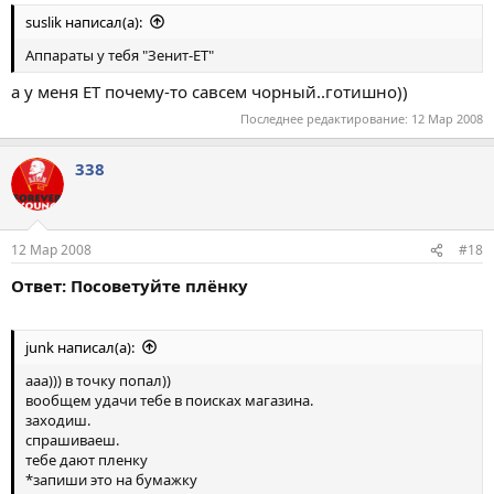
suslik написал(а):
Аппараты у тебя "Зенит-ЕТ"
а у меня ЕТ почему-то савсем чорный..готишно))
Последнее редактирование:
12 Мар 2008
338
12 Мар 2008
#18
Ответ: Посоветуйте плёнку
junk написал(а):
ааа))) в точку попал))
вообщем удачи тебе в поисках магазина.
заходиш.
спрашиваеш.
тебе дают пленку
*запиши это на бумажку