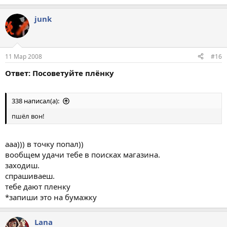
junk
11 Мар 2008
#16
Ответ: Посоветуйте плёнку
338 написал(а):
пшёл вон!
ааа))) в точку попал))
вообщем удачи тебе в поисках магазина.
заходиш.
спрашиваеш.
тебе дают пленку
*запиши это на бумажку
Lana