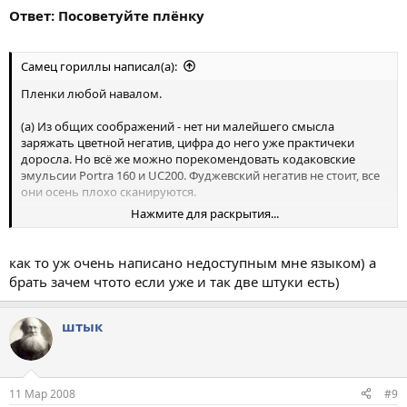
Ответ: Посоветуйте плёнку
Самец гориллы написал(а):
Пленки любой навалом.
(а) Из общих соображений - нет ни малейшего смысла
заряжать цветной негатив, цифра до него уже практичеки
доросла. Но всё же можно порекомендовать кодаковские
эмульсии Portra 160 и UC200. Фуджевский негатив не стоит, все
они осень плохо сканируются.
Нажмите для раскрытия...
(б) А из слайдов (для чего эта техника как раз осмысленна)
сейчас лучше всего брать как раз фуджевские Astia и Provia.
Velvia лучше не надо, хрен толком отсканируете, но если брать
как то уж очень написано недоступным мне языком) а
её, то только которая 100
брать зачем чтото если уже и так две штуки есть)
(б) ЧБ также не советую. Для ЧБ лучше возьмите ФЭД или
Зоркий, их оптика, в отличие от, рисует намного интереснее, а
штык
для ЧБ оно вдвойне важно. Если много денег - берите Илфорд,
если мало - сейчас пока еще можно достать адвашу.
11 Мар 2008
#9