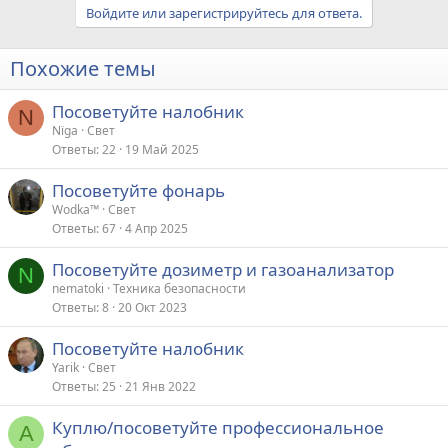
Войдите или зарегистрируйтесь для ответа.
Похожие темы
Посоветуйте налобник
N
Nïga
Свет
Ответы
22
19 Май 2025
Посоветуйте фонарь
Wodka™
Свет
Ответы
67
4 Апр 2025
Посоветуйте дозиметр и газоанализатор
N
nematoki
Техника безопасности
Ответы
8
20 Окт 2023
Посоветуйте налобник
Yarik
Свет
Ответы
25
21 Янв 2022
Куплю/посоветуйте профессиональное
A