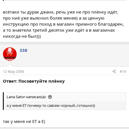
всётаки ты дурак джанк, речь уже не про плёнку идёт,
про ниё уже выяснил более менее) а за ценную
инструкцию про поход в магазин примного благодарен,
а то знаетели третий десяток уже идёт а в магазинах
никогда не был)))
338
12 Мар 2008
#19
Ответ: Посоветуйте плёнку
Lana Sator написал(а):
а у меня ЕТ почему-то савсем чорный..готишно))
так у меня не ЕТ а Е)