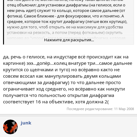
отец объяснил: для установки диафрагмы (на гелиосе, если о
нем речь идет) служит то кольцо, которое самое дальнее (от
фотика). Самое ближнее - для фокусировки, что и понятно. А
среднее, которое тож крутит диафрагму (легше всех крутицо),
нужно для того, чтоб открыть ее на максимум для удобства
установки на резкость, а потом (перед фотканьем) скрутить
направо до "упора" - тогда выставится та диафрагма, которая
Нажмите для раскрытия...
определяется по значению на "дальнем" от тебя кольце,
совпадающему с краснымъ треугольником
да, речь о гелиосе, на индустаре всё происходит как на
картинке) эээ...допёр...колец внатуре три...самое дальнее
крутится со щелчками и туго) но всёравно както не
совсем всосал как манупулировать двумя кольцами
отвечающими за диафрагму) то что дальнее просто
ограничивает ход среднего, но всёравно как никрути
получается что польностью открытая диафрагма
соответствует 16 на объективе, хотя должна 2(
Последнее редактирование:
11 Мар 2008
junk