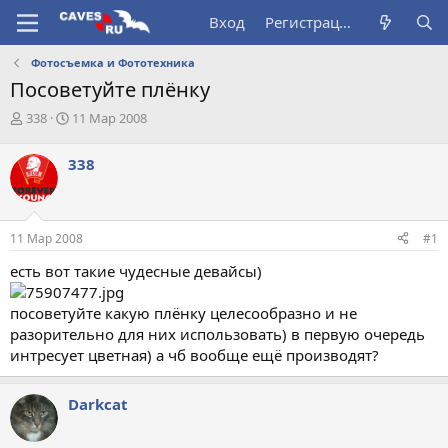
Вход
Регистрация
Фотосъемка и Фототехника
Посоветуйте плёнку
А
Д
338
11 Мар 2008
в
а
т
т
338
о
а
р
н
т
а
е
ч
11 Мар 2008
#1
м
а
ы
л
есть вот такие чудесные девайсы)
а
посоветуйте какую плёнку целесообразно и не
разорительно для них использовать) в первую очередь
интресует цветная) а чб вообще ещё производят?
Darkcat