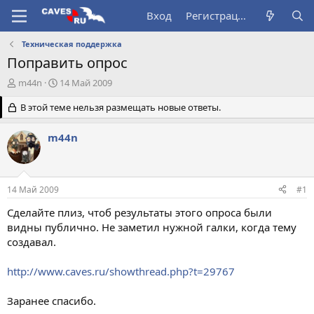
Вход
Регистрация
Техническая поддержка
Поправить опрос
А
Д
m44n
14 Май 2009
в
а
т
В этой теме нельзя размещать новые ответы.
т
о
а
р
н
m44n
т
а
е
ч
м
а
ы
л
14 Май 2009
#1
а
Сделайте плиз, чтоб результаты этого опроса были
видны публично. Не заметил нужной галки, когда тему
создавал.
http://www.caves.ru/showthread.php?t=29767
Заранее спасибо.