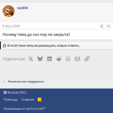
suslik
5 Июн 2009
#2
Почему тема до сих пор не закрыта?
В этой теме нельзя размещать новые ответы.
X
Bluesky
LinkedIn
Reddit
WhatsApp
Электронная поч
Ссылка
Поделиться:
Техническая поддержка
Russian (RU)
Помощь
Главная
R
S
S
®
Локализация от xenForo.Info