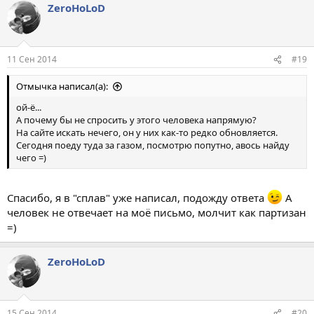
ZeroHoLoD
11 Сен 2014
#19
Отмычка написал(а):
ой-ё...
А почему бы не спросить у этого человека напрямую?
На сайте искать нечего, он у них как-то редко обновляется.
Сегодня поеду туда за газом, посмотрю попутно, авось найду
чего =)
Спасибо, я в "сплав" уже написал, подожду ответа
А
человек не отвечает на моё письмо, молчит как партизан
=)
ZeroHoLoD
15 Сен 2014
#20