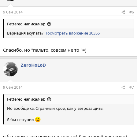
9 Сен 2014
#6
Fettered написал(а):
Вариация акупата?
Посмотреть вложение 30355
Спасибо, но "пальто, совсем не то "=)
ZeroHoLoD
9 Сен 2014
#7
Fettered написал(а):
Но вообще хз. Странный крой, как у ветрозащиты.
Я бы не купил
я бы купил для походы в горы =) Как второй костюм =)