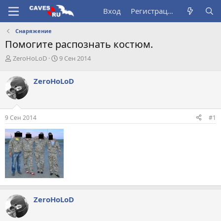
Вход
Регистрация
Снаряжение
Помогите распознать костюм.
А
Д
ZeroHoLoD
9 Сен 2014
в
а
т
т
ZeroHoLoD
о
а
р
н
т
а
е
ч
9 Сен 2014
#1
м
а
ы
л
а
ZeroHoLoD