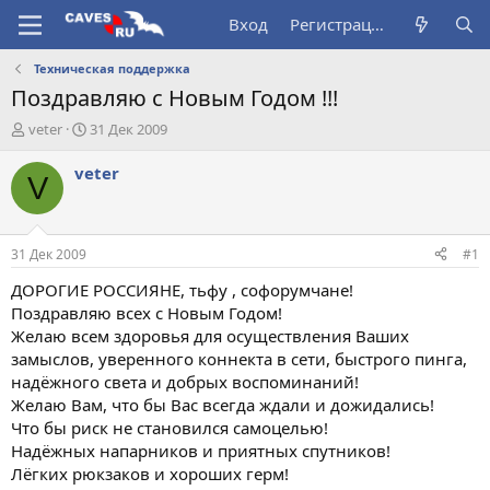
Вход
Регистрация
Техническая поддержка
Поздравляю с Новым Годом !!!
А
Д
veter
31 Дек 2009
в
а
т
т
veter
V
о
а
р
н
т
а
е
ч
31 Дек 2009
#1
м
а
ы
л
ДОРОГИЕ РОССИЯНЕ, тьфу , софорумчане!
а
Поздравляю всех с Новым Годом!
Желаю всем здоровья для осуществления Ваших
замыслов, уверенного коннекта в сети, быстрого пинга,
надёжного света и добрых воспоминаний!
Желаю Вам, что бы Вас всегда ждали и дожидались!
Что бы риск не становился самоцелью!
Надёжных напарников и приятных спутников!
Лёгких рюкзаков и хороших герм!