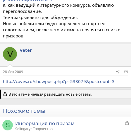
я, как ведущий литературного конкурса, объявляю
переголосование.
Тема закрывается для обсуждения.
Новые победители будут определены откртым
голосованием, после чего их имена появятся в списке
призеров.
veter
V
28 Дек 2009
#9
http://caves.ru/showpost.php?p=538079&postcount=3
В этой теме нельзя размещать новые ответы.
Похожие темы
З
Информация по призам
S
а
Selingary
Творчество