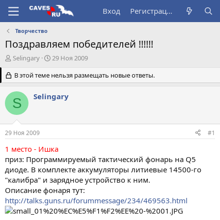
Вход
Регистрация
Творчество
Поздравляем победителей !!!!!!
А
Д
Selingary
29 Ноя 2009
в
а
т
В этой теме нельзя размещать новые ответы.
т
о
а
р
н
Selingary
S
т
а
е
ч
м
а
ы
л
29 Ноя 2009
#1
а
1 место - Ишка
приз: Программируемый тактический фонарь на Q5
диоде. В комплекте аккумуляторы литиевые 14500-го
"калибра" и зарядное устройство к ним.
Описание фонаря тут:
http://talks.guns.ru/forummessage/234/469563.html