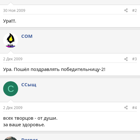
30 Ноя 2009
#2
Ура!!!.
COM
2 Дек 2009
#3
Ура. Пошёл поздравлять победительницу-2!
ССыщ
С
2 Дек 2009
#4
всех творцов - от души.
за ваше здоровье.
Desper