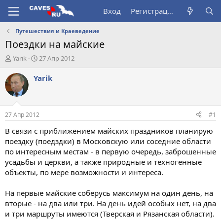
Вход
Регистрация
Путешествия и Краеведение
Поездки на майские
А
Д
Yarik
27 Апр 2012
в
а
т
т
Yarik
о
а
р
н
т
а
е
ч
27 Апр 2012
#1
м
а
ы
л
В связи с приближением майских праздников планирую
а
поездку (поедздки) в Московскую или соседние области
по интересным местам - в первую очередь, заброшенные
усадьбы и церкви, а также природные и техногенные
объекты, по мере возможности и интереса.
На первые майские соберусь максимум на один день, на
вторые - на два или три. На день идей особых нет, на два
и три маршруты имеются (Тверская и Рязанская области).