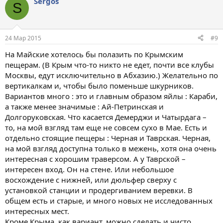
Sergos
S
24 Мар 2015
#9
На Майские хотелось бы полазить по Крымским
пещерам. (В Крым что-то никто не едет, почти все клубы
Москвы, едут исключительно в Абхазию.) Желательно по
вертикалкам и, чтобы было поменьше шкурников.
Вариантов много : это и главным образом яйлы : Караби,
а также менее значимые : Ай-Петринская и
Долгоруковская. Что касается Демерджи и Чатырдага –
то, на мой взгляд там еще не совсем сухо в Мае. Есть и
отдельно стоящие пещеры : Черная и Таврская. Черная,
на мой взгляд доступна только в межень, хотя она очень
интересная с хорошим траверсом. А у Таврской –
интересен вход. Он на стене. Или небольшое
восхождение с нижней, или дюльфер сверху с
установкой станции и продергиванием веревки. В
общем есть и старые, и много новых не исследованных
интересных мест.
Кроме Крыма, как вариант, можно сделать и чисто