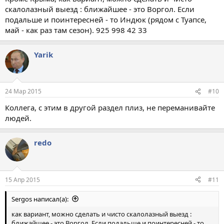
скалолазный выезд : ближайшее - это Воргол. Если
подальше и поинтересней - то Индюк (рядом с Туапсе,
май - как раз там сезон). 925 998 42 33
Yarik
24 Мар 2015
#10
Коллега, с этим в другой раздел плиз, не переманивайте
людей.
redo
15 Апр 2015
#11
Sergos написал(а):
как вариант, можно сделать и чисто скалолазный выезд :
ближайшее - это Воргол. Если подальше и поинтересней - то