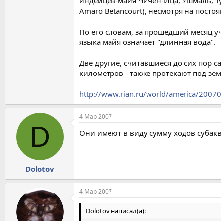
индейцев-майя Чичен-Ица, Ушмаль, Ту
Amaro Betancourt), несмотря на пост
По его словам, за прошедший месяц у
языка майя означает "длинная вода".
Две другие, считавшиеся до сих пор 
километров - также протекают под зе
http://www.rian.ru/world/america/200
4 Мар 2007
D
Они имеют в виду сумму ходов субакв
Dolotov
4 Мар 2007
Dolotov написал(а):