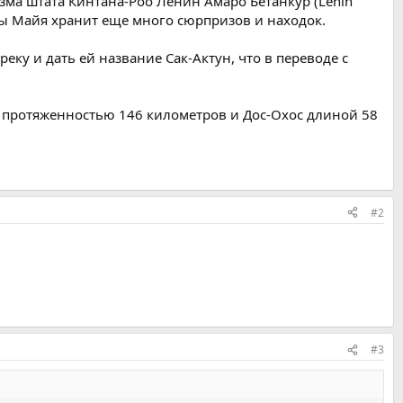
изма штата Кинтана-Роо Ленин Амаро Бетанкур (Lenin
ры Майя хранит еще много сюрпризов и находок.
ку и дать ей название Сак-Актун, что в переводе с
а протяженностью 146 километров и Дос-Охос длиной 58
#2
#3