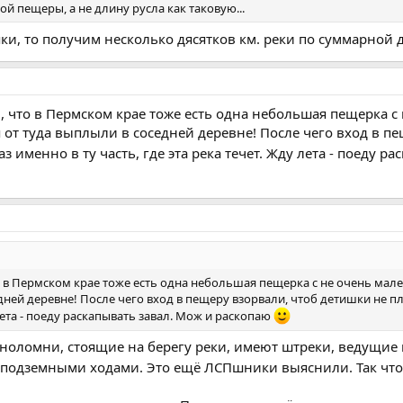
й пещеры, а не длину русла как таковую...
Бяки, то получим несколько дясятков км. реки по суммарной
ли, что в Пермском крае тоже есть одна небольшая пещерка 
я от туда выплыли в соседней деревне! После чего вход в пе
 именно в ту часть, где эта река течет. Жду лета - поеду р
что в Пермском крае тоже есть одна небольшая пещерка с не очень мал
едней деревне! После чего вход в пещеру взорвали, чтоб детишки не п
 лета - поеду раскапывать завал. Мож и раскопаю
меноломни, стоящие на берегу реки, имеют штреки, ведущие 
подземными ходами. Это ещё ЛСПшники выяснили. Так что с