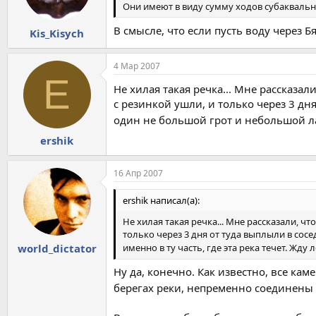
Они имеют в виду сумму ходов субаквально
В смысле, что если пусть воду через 
Kis_Kisych
4 Мар 2007
E
Не хилая такая речка... Мне рассказа
с резинкой ушли, и только через 3 дн
один не большой грот и небольшой лаз
ershik
16 Апр 2007
ershik написал(а):
Не хилая такая речка... Мне рассказали, 
только через 3 дня от туда выплыли в сос
world_dictator
именно в ту часть, где эта река течет. Жду
Ну да, конечно. Как известно, все ка
берегах реки, непременно соединены 