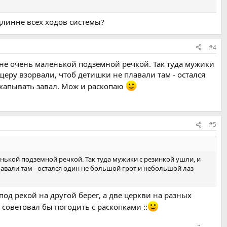
 длинне всех ходов системы?
#4
с не очень маленькой подземной речкой. Так туда мужики
щеру взорвали, чтоб детишки не плавали там - остался
аскапывать завал. Мож и раскопаю
#5
енькой подземной речкой. Так туда мужики с резинкой ушли, и
лавали там - остался один не большой грот и небольшой лаз
под рекой на другой берег, а две церкви на разных
оветовал бы погодить с раскопками ::