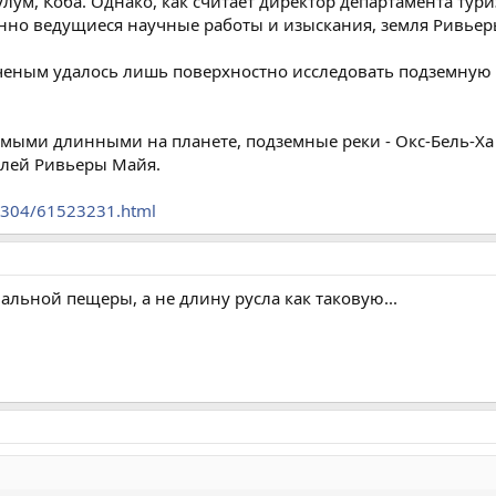
лум, Коба. Однако, как считает директор департамента тур
оянно ведущиеся научные работы и изыскания, земля Ривье
ченым удалось лишь поверхностно исследовать подземную ре
самыми длинными на планете, подземные реки - Окс-Бель-Х
млей Ривьеры Майя.
70304/61523231.html
альной пещеры, а не длину русла как таковую...