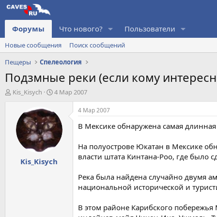
Форумы
Что нового?
Пользователи
Новые сообщения
Поиск сообщений
Пещеры
Спелеология
Подзмные реки (если кому интересн
А
Д
Kis_Kisych
4 Мар 2007
в
а
т
т
4 Мар 2007
о
а
В Мексике обнаружена самая длинная
р
н
т
а
е
ч
На полуострове Юкатан в Мексике обн
м
а
власти штата Кинтана-Роо, где было с
Kis_Kisych
ы
л
а
Река была найдена случайно двумя а
национальной исторической и турист
В этом районе Карибского побережь