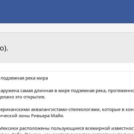
о).
 подземная река мира
аружена самая длинная в мире подземная река, протяженно
делано это открытие.
мериканскими аквалангистами-спелеологами, которые в кон
ической зоны Ривьера Майя.
я Мексики расположены пользующиеся всемирной известно