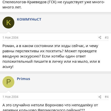
Спелеологов-Краеведов (ГСК) не существует уже много-
много лет.
KOMMYHuCT
K
1 Ноя 2004
#3
Роман, а в каком состоянии эти ходы сейчас, и чему
равны перспективы их посетить? Может проведете
вводную экскурсию? Если хотябы один ответ
положительный пишите в личку или на мыло, или в
аську!
Primus
P
1 Ноя 2004
#4
А это случайно нетоли Вороново что неподалёку от
деревни кольцово Ферзиковского района???