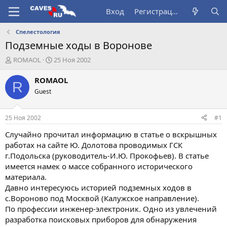
Вход
Регистрация
Спелестология
Подземные ходы в Воронове
А
Д
ROMAOL
25 Ноя 2002
в
а
т
т
ROMAOL
R
о
а
Guest
р
н
т
а
е
ч
25 Ноя 2002
#1
м
а
ы
л
Случайно прочитал информацию в статье о вскрышных
а
работах на сайте Ю. Долотова проводимых ГСК
г.Подольска (руководитель-И.Ю. Прокофьев). В статье
имеется намек о массе собранного исторического
материала.
Давно интересуюсь историей подземных ходов в
с.Вороново под Москвой (Калужское направление).
По профессии инженер-электроник. Одно из увлечений
разработка поисковых приборов для обнаружения