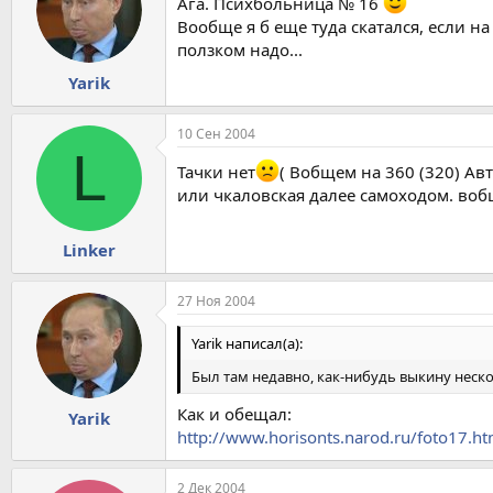
Ага. Психбольница № 16
Вообще я б еще туда скатался, если на
ползком надо...
Yarik
10 Сен 2004
L
Тачки нет
( Вобщем на 360 (320) Ав
или чкаловская далее самоходом. воб
Linker
27 Ноя 2004
Yarik написал(а):
Был там недавно, как-нибудь выкину неско
Как и обещал:
Yarik
http://www.horisonts.narod.ru/foto17.ht
2 Дек 2004