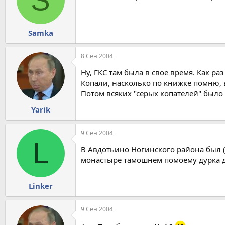
Samka
8 Сен 2004
Ну, ГКС там была в свое время. Как раз
Копали, насколько по книжке помню, в
Потом всяких "серых копателей" было 
Yarik
9 Сен 2004
L
В Авдотьино Ногинского района был (
монастыре тамошнем помоему дурка д
Linker
9 Сен 2004