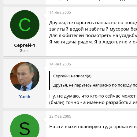
14 Янв 2005
С
Друзья, не парьтесь напрасно по повод
залитый водой и забитый мусором бе
Для любителей посмотреть на усадьбы 
Я меня дача рядом. Я в Авдотьине и о
Сергей-1
Guest
14 Янв 2005
Сергей-1 написал(а):
Друзья, не парьтесь напрасно по поводу п
Ну, не думаю, что кто-то сейчас може
Yarik
(были) точно - а именно разработки из
22 Фев 2005
S
На эти выхи планирую туда прокатитьс