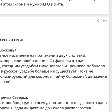
а этом склоне и нужно ЕГО искать.
#2
есть в сети:
дмосковья.
ное население на протяжении двух столетий.
ты поразили воображение. От флигеля отходят
я, соседним усадьбам Никоновское и Троицкое-Лобаново.
 русской усадьбе больше не существует! Пока не
мволизирующий для масонов "тайну Соломона", движение
ачал".
 речка Северка.
д. И вообще, судя по всему, протяженность здешних ходов
речья, едва ли даже не до Сокола располагается