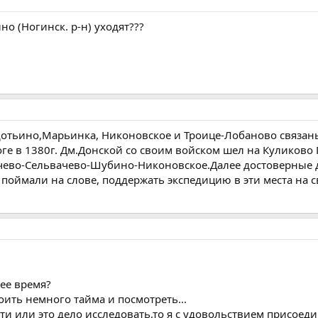
но (Ногинск. р-н) уходят???
дотьино,Марьинка, Никоновское и Троице-Лобаново связан
ге в 1380г. Дм.Донской со своим войском шел на Куликово 
чево-Сельвачево-Шубино-Никоновское.Далее достоверные д
 поймали на слове, поддержать экспедицию в эти места на 
шее время?
ить немного тайма и посмотреть...
ти или это дело исследовать,то я с удовольствием присоед