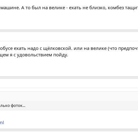
 машине. А то был на велике - ехать не близко, комбез тащи
тобусе ехать надо с щёлковской. или на велике (что предпо
щем я с удовольствием пойду.
лько фоток...
ml