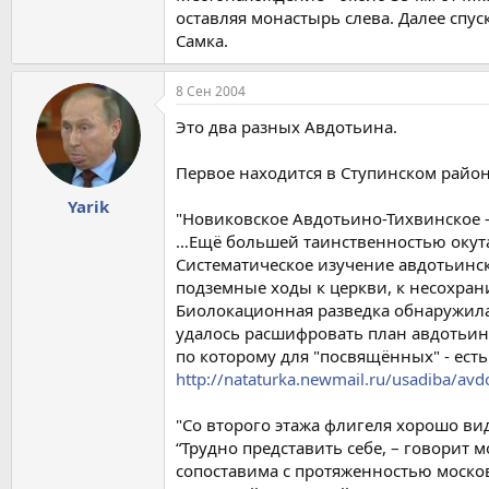
оставляя монастырь слева. Далее спус
Самка.
8 Сен 2004
Это два разных Авдотьина.
Первое находится в Ступинском районе,
Yarik
"Новиковское Авдотьино-Тихвинское -
…Ещё большей таинственностью окута
Систематическое изучение авдотьинск
подземные ходы к церкви, к несохран
Биолокационная разведка обнаружила 
удалось расшифровать план авдотьин
по которому для "посвящённых" - ес
http://nataturka.newmail.ru/usadiba/avd
"Со второго этажа флигеля хорошо вид
“Трудно представить себе, – говорит 
сопоставима с протяженностью московс