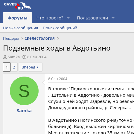
Форумы
Что нового?
Пользователи
Новые сообщения
Поиск сообщений
Пещеры
Спелестология
Подземные ходы в Авдотьино
А
Д
Samka
8 Сен 2004
в
а
1
2
Вперёд
т
т
о
а
р
н
8 Сен 2004
т
а
S
В топике "Подмосковные системы - п
е
ч
м
а
...Штольни в Авдотино - довольно ми
ы
л
Слухи о ней ходят издревле, но реаль
а
Домодедовского района, р. Северка...
Samka
В Авдотьино (Ногинского р-на) точно
больница). Вход выложен кирпичом в в
Местонахождение - около 35 км от Мка