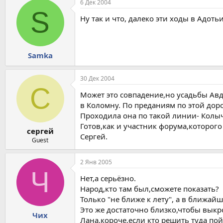
6 Дек 2004
S
Ну так и что, далеко эти ходы в Адотьи
Samka
30 Дек 2004
С
Может это совпадение,но усадьбы Ав
в Коломну. По преданиям по этой доро
Проходила она по такой линии- Колы
Готов,как и участник форума,которого
сергей
Сергей.
Guest
2 Янв 2005
Ч
Нет,а серьёзно.
Народ,кто там был,сможете показать?
Только "не ближе к лету", а в ближай
Это же достаточно близко,чтобы выкро
Чих
Лана,короче,если кто решить туда пой