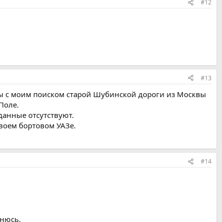
#12
#13
ы с моим поиском старой Шубинской дороги из Москвы
Поле.
анные отсутствуют.
своем бортовом УАЗе.
#14
инюсь.