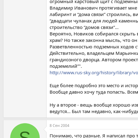
огромный карстовый щит с подземными
Владимир Иванович протягивает мне о
лабиринт и “дома связи” строились, в
“двадцати чуланах для людей каменн
строительство “домов связи”...
Вероятно, Новиков собирался скрыть 
храм? Но также законна мысль, что 
Разветвленностью подземных ходов ст
Действительно, владельцем Марьинки
грандиозного дворца. Автором проект
подземелий”".
http://www.rus-sky.org/history/library
Еще более подробно это место и исто
Вообще давно хочу туда попасть. Всему 
Ну а второе - вещь вообще хорошо изв
ведутся... Был там недавно, как-нибуд
8 Сен 2004
S
Понимаю, что разные. Я написал про т