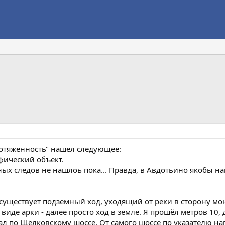
ротяженность" нашел следующее:
фический объект.
ных следов не нашлоь пока... Правда, в Авдотьино якобы н
 существует подземный ход, уходящий от реки в сторону мо
иде арки - далее просто ход в земле. Я прошёл метров 10, 
д по Щёлковскому шоссе. От самого шоссе по указателю нап