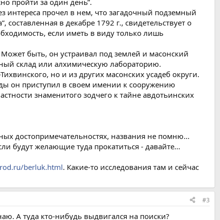
о пройти за один день”.
ез интереса прочел в нем, что загадочный подземный
 составленная в декабре 1792 г., свидетельствует о
бходимость, если иметь в виду только лишь
 Может быть, он устраивал под землей и масонский
жный склад или алхимическую лабораторию.
ихвинского, но и из других масонских усадеб округи.
оды он приступил в своем имении к сооружению
астности знаменитого зодчего к тайне авдотьинских
ных достопримечательностях, названия не помню...
если будут желающие туда прокатиться - давайте...
rod.ru/berluk.html
. Какие-то исследования там и сейчас
#3
наю. А туда кто-нибудь выдвигался на поиски?