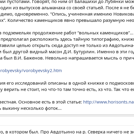
 пустотами. Говорят, по ним от Балашихи до Лубянки можн
дин из выпусков альманаха со своей статьей. После я не б
идимо, одновременно. “Опись, учиненная имению Новикова”,
ых”. Количество каменщиков явно превышало разумную нео
в подземельях продолжение работ “вольных каменщиков”...
он предполагал расположить здесь тайную типографию, кни
авили целью открыть сюда доступ не только из Авдотьина-Т
 был другой видный масон Д.И. Бутурлин. Именно в эти г
а был В.И. Баженов. Невольно напрашивается мысль о прич
/vorobyevsky/vorobyevsky2.htm
рия его исследований описаны в одной книжке о подмосков
верить не стоит, но что-то там точно есть, хз что. Так что 
естная. Основное есть в этой статье:
http://www.horisonts.na
ь выкину несколько фоток...
о, в котором был. Про Авдотьино на р. Северка ничего не з