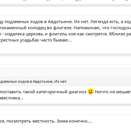
у подземных ходов в Авдотьине. Их нет. Легенда есть, а ход
локаменный колодец во флигеле. Напоминаю, что господски
- издалека церковь и флигель кое-как смотрятся. Вблизи ра
крестных усадьбах часто бываю...
одземных ходов в Авдотьине. Их нет.
т поставить такой категоричный диагноз
Ничто не мешает 
вестняка...
я, посмотреть местность. Зима конечно....