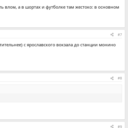
ть влом, а в шортах и футболке там жестоко: в основном
#7
чтительнее) с ярославского вокзала до станции монино
#8
#9