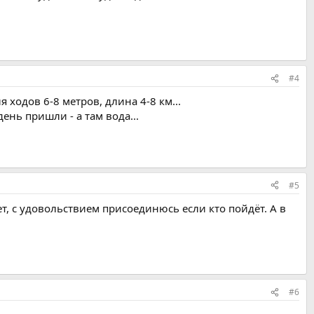
#4
я ходов 6-8 метров, длина 4-8 км...
ень пришли - а там вода...
#5
т, с удовольствием присоединюсь если кто пойдёт. А в
#6