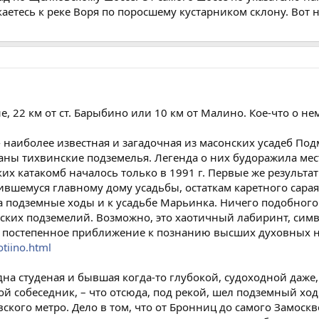
каетесь к реке Воря по поросшему кустарником склону. Вот н
 22 км от ст. Барыбино или 10 км от Малино. Кое-что о нем 
 наиболее известная и загадочная из масонских усадеб По
ны тихвинские подземелья. Легенда о них будоражила мест
их катакомб началось только в 1991 г. Первые же результа
ившемуся главному дому усадьбы, остаткам каретного сара
подземные ходы и к усадьбе Марьинка. Ничего подобного в
ских подземелий. Возможно, это хаотичный лабиринт, си
ть постепенное приближение к познанию высших духовных н
otiino.html
на студеная и бывшая когда-то глубокой, судоходной даже,
мой собеседник, – что отсюда, под рекой, шел подземный хо
кого метро. Дело в том, что от Бронниц до самого Замоскво