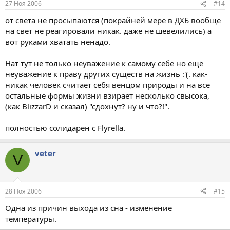
27 Ноя 2006
#14
от света не просыпаются (покрайней мере в ДХБ вообще
на свет не реагировали никак. даже не шевелились) а
вот руками хватать ненадо.
Нат тут не только неуважение к самому себе но ещё
неуважение к праву других существ на жизнь :'(. как-
никак человек считает себя венцом природы и на все
остальные формы жизни взирает несколько свысока,
(как BlizzarD и сказал) "сдохнут? ну и что?!".
полностью солидарен с Flyrella.
veter
V
28 Ноя 2006
#15
Одна из причин выхода из сна - изменение
температуры.