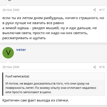
28 Ноя 2006
#17
если ты их летом днем разбудишь, ничего страшного, но
в руки лучше не хватать все равно
а зимой идешь - увидел мышей, ну и иди дальше, не
выключая света, просто не надо на них светить,
рассматривать и щупать
veter
V
28 Ноя 2006
#18
Fuuf написал(а):
И потом, не видел доказательств того, что они сразу на
поверхность летят. По моему опыту они отлетают недалеко
или просто заползают в щели.
Критичен сам факт выхода из спячки.