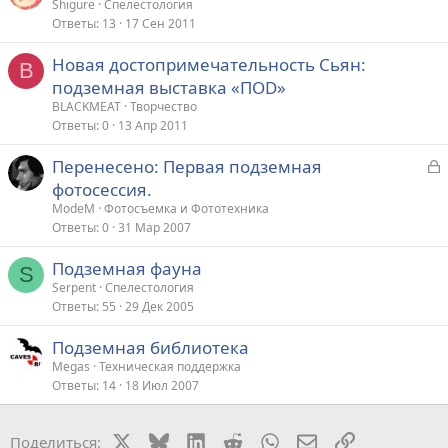
Shigure
Спелестология
Ответы
13
17 Сен 2011
Новая достопримечательность Сьян:
B
подземная выставка «ПОD»
BLACKMEAT
Творчество
Ответы
0
13 Апр 2011
З
Перенесено: Первая подземная
а
фотосессия.
к
ModeM
Фотосъемка и Фототехника
р
Ответы
0
31 Мар 2007
Подземная фауна
т
S
Serpent
Спелестология
а
Ответы
55
29 Дек 2005
Подземная библиотека
Megas
Техническая поддержка
Ответы
14
18 Июл 2007
X
Bluesky
LinkedIn
Reddit
WhatsApp
Электронная поч
Ссылка
Поделиться: