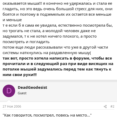
оказывается мыша!!! я конечно не удержалась и стала ее
гладить, но это ведь очень большой стресс для них, они
боятся и поэтому в подземельях их остается все меньше
и меньше
т е если б я сама ее увидела, естественно посмотрела бы,
но трогать не стала, а молодой человек даже не
задумался, т к не хотел ничего плохого, а просто
посмотреть и погладить
потом еще люди рассказывали что уже в другой части
системы наткнулись на раздавленную мышу(
так вот, просто хотела написать в форуме, чтобы все
прочитали и в следующий раз при виде висящих на
потолке мышей задумались перед тем как тянуть к
ним свои руки!!!
DeadGeodesist
D
Guest
27 Ноя 2006
#2
"Как говорится, посмотрел, повесь на место..."