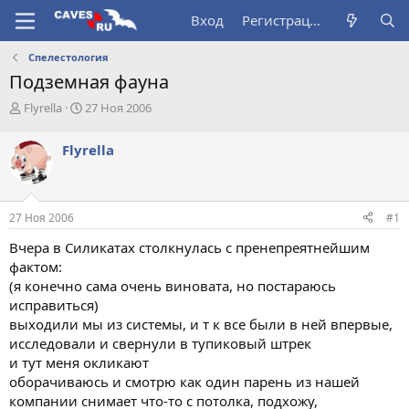
Вход
Регистрация
Спелестология
Подземная фауна
А
Д
Flyrella
27 Ноя 2006
в
а
т
т
Flyrella
о
а
р
н
т
а
е
ч
27 Ноя 2006
#1
м
а
ы
л
Вчера в Силикатах столкнулась с пренепреятнейшим
а
фактом:
(я конечно сама очень виновата, но постараюсь
исправиться)
выходили мы из системы, и т к все были в ней впервые,
исследовали и свернули в тупиковый штрек
и тут меня окликают
оборачиваюсь и смотрю как один парень из нашей
компании снимает что-то с потолка, подхожу,