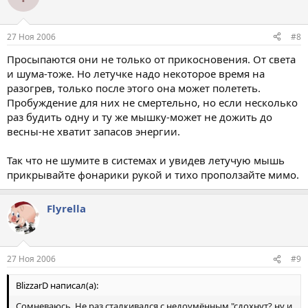
27 Ноя 2006
#8
Просыпаются они не только от прикосновения. От света
и шума-тоже. Но летучке надо некоторое время на
разогрев, только после этого она может полететь.
Пробуждение для них не смертельно, но если несколько
раз будить одну и ту же мышку-может не дожить до
весны-не хватит запасов энергии.
Так что не шумите в системах и увидев летучую мышь
прикрывайте фонарики рукой и тихо проползайте мимо.
Flyrella
27 Ноя 2006
#9
BlizzarD написал(а):
Сомневаюсь. Не раз сталкивался с недоумённым "сдохнут? ну и