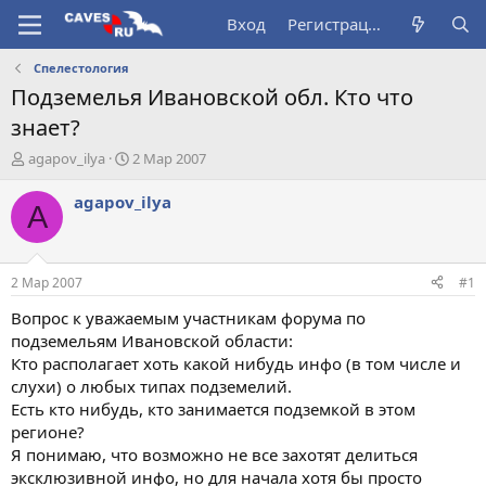
Вход
Регистрация
Спелестология
Подземелья Ивановской обл. Кто что
знает?
А
Д
agapov_ilya
2 Мар 2007
в
а
т
т
agapov_ilya
A
о
а
р
н
т
а
е
ч
2 Мар 2007
#1
м
а
ы
л
Вопрос к уважаемым участникам форума по
а
подземельям Ивановской области:
Кто располагает хоть какой нибудь инфо (в том числе и
слухи) о любых типах подземелий.
Есть кто нибудь, кто занимается подземкой в этом
регионе?
Я понимаю, что возможно не все захотят делиться
эксклюзивной инфо, но для начала хотя бы просто