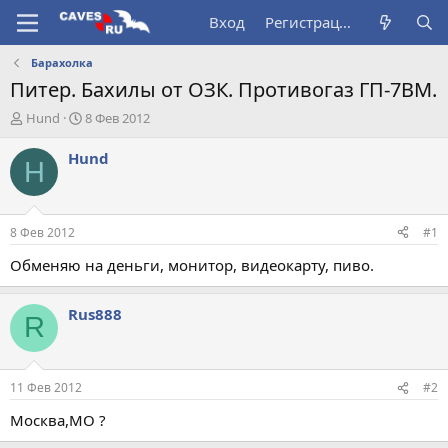
Вход
Регистрация
Барахолка
Питер. Бахилы от ОЗК. Противогаз ГП-7ВМ.
А
Д
Hund
8 Фев 2012
в
а
т
т
Hund
H
о
а
р
н
т
а
е
ч
8 Фев 2012
#1
м
а
ы
л
Обменяю на деньги, монитор, видеокарту, пиво.
а
Rus888
R
11 Фев 2012
#2
Москва,МО ?