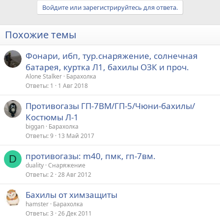
Войдите или зарегистрируйтесь для ответа.
Похожие темы
Фонари, ибп, тур.снаряжение, солнечная
батарея, куртка Л1, бахилы ОЗК и проч.
Alone Stalker
Барахолка
Ответы
1
1 Авг 2018
Противогазы ГП-7ВМ/ГП-5/Чюни-бахилы/
Костюмы Л-1
biggan
Барахолка
Ответы
9
13 Май 2017
противогазы: m40, пмк, гп-7вм.
D
duality
Снаряжение
Ответы
2
28 Авг 2012
Бахилы от химзащиты
hamster
Барахолка
Ответы
3
26 Дек 2011