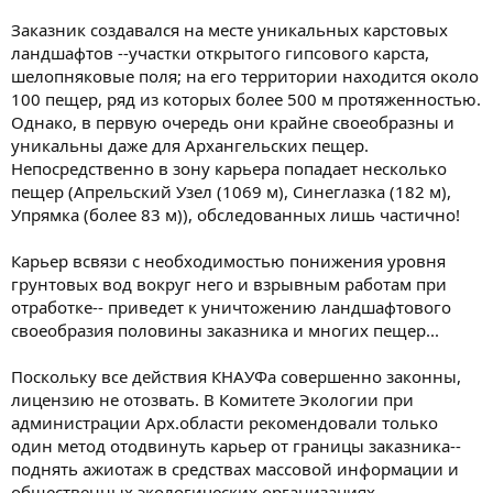
Заказник создавался на месте уникальных карстовых
ландшафтов --участки открытого гипсового карста,
шелопняковые поля; на его территории находится около
100 пещер, ряд из которых более 500 м протяженностью.
Однако, в первую очередь они крайне своеобразны и
уникальны даже для Архангельских пещер.
Непосредственно в зону карьера попадает несколько
пещер (Апрельский Узел (1069 м), Синеглазка (182 м),
Упрямка (более 83 м)), обследованных лишь частично!
Карьер всвязи с необходимостью понижения уровня
грунтовых вод вокруг него и взрывным работам при
отработке-- приведет к уничтожению ландшафтового
своеобразия половины заказника и многих пещер...
Поскольку все действия КНАУФа совершенно законны,
лицензию не отозвать. В Комитете Экологии при
администрации Арх.области рекомендовали только
один метод отодвинуть карьер от границы заказника--
поднять ажиотаж в средствах массовой информации и
общественных экологических организациях.