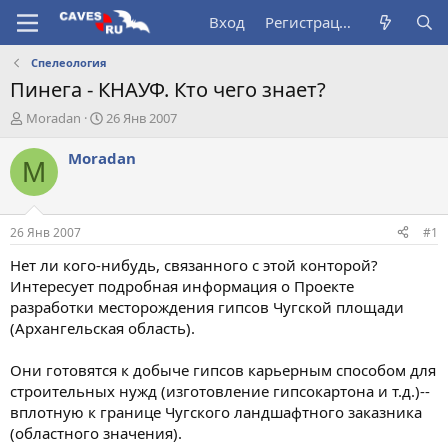
Вход
Регистрация
Спелеология
Пинега - КНАУФ. Кто чего знает?
А
Д
Moradan
26 Янв 2007
в
а
т
т
Moradan
M
о
а
р
н
т
а
е
ч
26 Янв 2007
#1
м
а
ы
л
Нет ли кого-нибудь, связанного с этой конторой?
а
Интересует подробная информация о Проекте
разработки месторождения гипсов Чугской площади
(Архангельская область).
Они готовятся к добыче гипсов карьерным способом для
строительных нужд (изготовление гипсокартона и т.д.)--
вплотную к границе Чугского ландшафтного заказника
(областного значения).