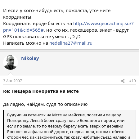
И если у кого-нибудь есть, пожалста, уточните
координаты.
Координаты вроде бы есть на
http://www.geocaching.su/?
pn=101&cid=565#
, но кто их, геокэшеров, знает - вдруг
GPS пользоваться не умеют.. ;D ;D
Написать можно на
nedelina27@mail.ru
Nikolay
3 Авг 2007
#19
Re: Пещера Поноретка на Мсте
Да ладно, найдем. судя по описанию
Будучи на катаниях на Мсте на майские, посетили пещеру
Поноретку. Левый берег сразу после Большого порога, или
если по земле, то по левому берегу ехать вверх от деревни
Ровное по асфальтовой дороге, сперва поля, потом с обеих
сторон лес, как закончиться, так сразу набитый съезд налево и