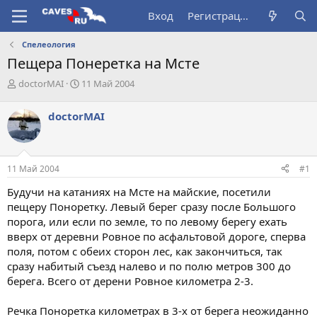
Вход
Регистрация
Спелеология
Пещера Понеретка на Мсте
А
Д
doctorMAI
11 Май 2004
в
а
т
т
doctorMAI
о
а
р
н
т
а
е
ч
11 Май 2004
#1
м
а
ы
л
Будучи на катаниях на Мсте на майские, посетили
а
пещеру Поноретку. Левый берег сразу после Большого
порога, или если по земле, то по левому берегу ехать
вверх от деревни Ровное по асфальтовой дороге, сперва
поля, потом с обеих сторон лес, как закончиться, так
сразу набитый съезд налево и по полю метров 300 до
берега. Всего от дерени Ровное километра 2-3.
Речка Поноретка километрах в 3-х от берега неожиданно