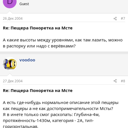
D
Guest
26 Дек 2004
#7
Re: Пещера Поноретка на Мсте
А какие высоты между уровнями, как там лазить, можно
в распорку или надо с верёвками?
voodoo
27 Дек 2004
#8
Re: Пещера Поноретка на Мсте
А есть где-нибудь нормальное описание этой пещеры
как пещеры а не как достопримечательности Мсты?
Я в инете только смог раскопать: Глубина-4м,
протяжённость-1430м, категория - 2А, тип-
горизонтальная.