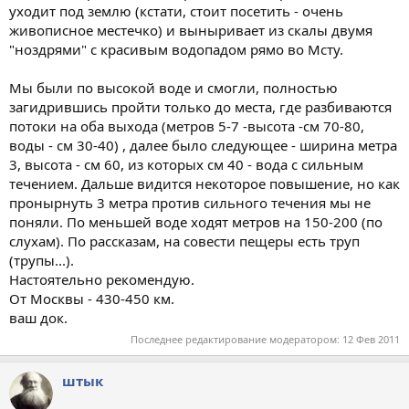
уходит под землю (кстати, стоит посетить - очень
живописное местечко) и выныривает из скалы двумя
"ноздрями" с красивым водопадом рямо во Мсту.
Мы были по высокой воде и смогли, полностью
загидрившись пройти только до места, где разбиваются
потоки на оба выхода (метров 5-7 -высота -см 70-80,
воды - см 30-40) , далее было следующее - ширина метра
3, высота - см 60, из которых см 40 - вода с сильным
течением. Дальше видится некоторое повышение, но как
пронырнуть 3 метра против сильного течения мы не
поняли. По меньшей воде ходят метров на 150-200 (по
слухам). По рассказам, на совести пещеры есть труп
(трупы...).
Настоятельно рекомендую.
От Москвы - 430-450 км.
ваш док.
Последнее редактирование модератором:
12 Фев 2011
штык