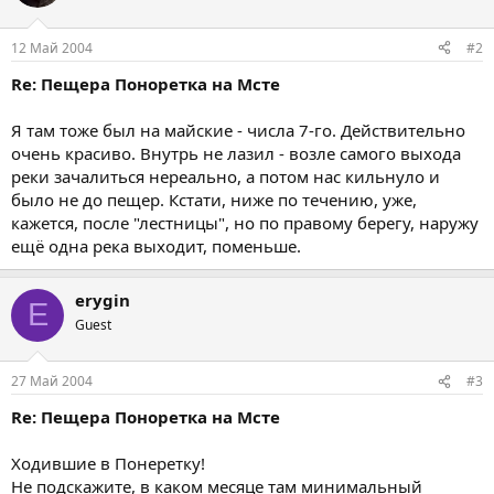
12 Май 2004
#2
Re: Пещера Поноретка на Мсте
Я там тоже был на майские - числа 7-го. Действительно
очень красиво. Внутрь не лазил - возле самого выхода
реки зачалиться нереально, а потом нас кильнуло и
было не до пещер. Кстати, ниже по течению, уже,
кажется, после "лестницы", но по правому берегу, наружу
ещё одна река выходит, поменьше.
erygin
E
Guest
27 Май 2004
#3
Re: Пещера Поноретка на Мсте
Ходившие в Понеретку!
Не подскажите, в каком месяце там минимальный