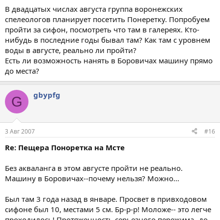
В двадцатых числах августа группа воронежских
спелеологов планирует посетить Понеретку. Попробуем
пройти за сифон, посмотреть что там в галереях. Кто-
нибудь в последние годы бывал там? Как там с уровнем
воды в августе, реально ли пройти?
Есть ли возможность нанять в Боровичах машину прямо
до места?
gbypfg
G
3 Авг 2007
#16
Re: Пещера Поноретка на Мсте
Без акваланга в этом августе пройти не реально.
Машину в Боровичах--почему нельзя? Можно...
Был там 3 года назад в январе. Просвет в привходовом
сифоне был 10, местами 5 см. Бр-р-р! Моложе-- это легче
проходилось! Протяженность серьезного пережима--до