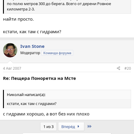
по полю метров 300 до берега. Всего от дерени Ровное
километра 2-3.
найти просто.
кстати, как там с гидрами?
Ivan Stone
Модератор
Команда форума
4 Авг 2007
#20
Re: Пещера Поноретка на Мсте
Николай написал(а):
кстати, как там с гидрами?
с гидрами хорошо, а вот без них плохо
Last
1 из 3
Вперёд