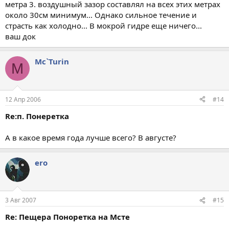
метра 3. воздушный зазор составлял на всех этих метрах
около 30см минимум... Однако сильное течение и
страсть как холодно... В мокрой гидре еще ничего...
ваш док
Mc`Turin
M
12 Апр 2006
#14
Re:п. Понеретка
А в какое время года лучше всего? В августе?
ero
3 Авг 2007
#15
Re: Пещера Поноретка на Мсте