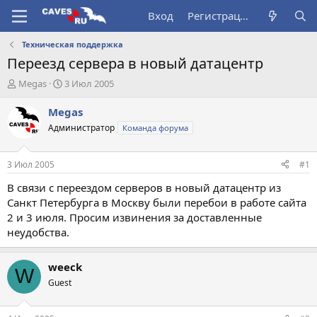
Вход
Регистрация
Техническая поддержка
Переезд сервера в новый датацентр
А
Д
Megas
3 Июл 2005
в
а
т
т
Megas
о
а
Администратор
Команда форума
р
н
т
а
е
ч
3 Июл 2005
#1
м
а
ы
л
В связи с переездом серверов в новый датацентр из
а
Санкт Петербурга в Москву были перебои в работе сайта
2 и 3 июля. Просим извинения за доставленные
неудобства.
weeck
W
Guest