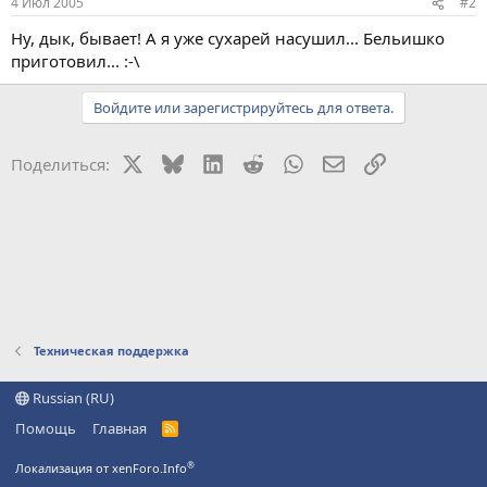
4 Июл 2005
#2
Ну, дык, бывает! А я уже сухарей насушил... Бельишко
приготовил... :-\
Войдите или зарегистрируйтесь для ответа.
X
Bluesky
LinkedIn
Reddit
WhatsApp
Электронная поч
Ссылка
Поделиться:
Техническая поддержка
Russian (RU)
Помощь
Главная
R
S
S
®
Локализация от xenForo.Info