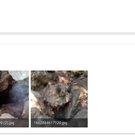
 (2).jpg
1662884617120.jpg
Просмотры: 328
1.020,6 KB · Просмотры: 283