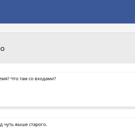
во
емя? Что там со входами?
д чуть выше старого.