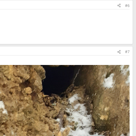
#6
#7