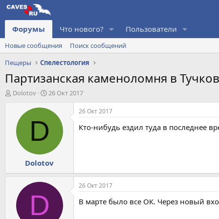
Форумы
Что нового?
Пользователи
Новые сообщения
Поиск сообщений
Пещеры
Спелестология
Партизанская каменоломня в Тучко
А
Д
Dolotov
26 Окт 2017
в
а
т
т
26 Окт 2017
о
а
D
Кто-нибудь ездил туда в последнее вр
р
н
т
а
е
ч
м
а
Dolotov
ы
л
а
26 Окт 2017
D
В марте было все ОК. Через новый вхо