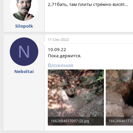
2,71бать, там плиты стрёмно висят...
Silopolk
11 Сен 2022
N
10.09.22
Пока держится.
Вложения
Neboltai
1662884617097 (2).jpg
1662884617109
941 KB · Просмотры: 305
1.021,5 KB · 