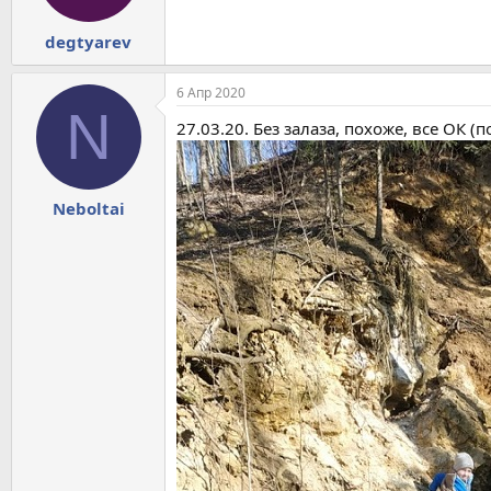
degtyarev
6 Апр 2020
N
27.03.20. Без залаза, похоже, все ОК (п
Neboltai