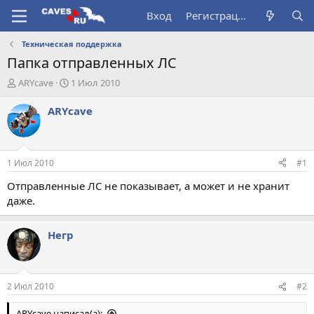
Вход
Регистрация
Техническая поддержка
Папка отправленных ЛС
А
Д
ARYсave
1 Июл 2010
в
а
т
т
ARYсave
о
а
р
н
т
а
е
ч
1 Июл 2010
#1
м
а
ы
л
Отправленные ЛС не показывает, а может и не хранит
а
даже.
Негр
2 Июл 2010
#2
ARYсave написал(а):