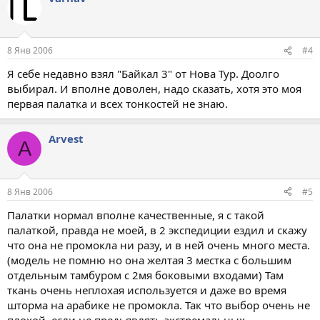
8 Янв 2006
#4
Я себе недавно взял "Байкал 3" от Нова Тур. Доолго
выбирал. И вполне доволен, надо сказать, хотя это моя
первая палатка и всех тонкостей не знаю.
Arvest
A
8 Янв 2006
#5
Палатки нормал вполне качественные, я с такой
палаткой, правда не моей, в 2 экспедиции ездил и скажу
что она не промокла ни разу, и в ней очень много места.
(модель не помню но она желтая 3 местка с большим
отдельным тамбуром с 2мя боковыми входами) Там
ткань очень неплохая используется и даже во время
шторма на арабике не промокла. Так что выбор очень не
плохой, если не предьявлять экстремальных