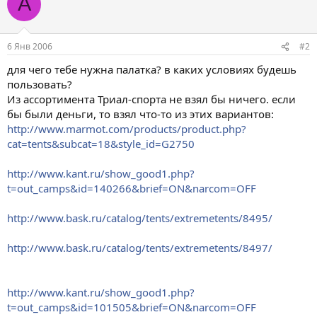
A
6 Янв 2006
#2
для чего тебе нужна палатка? в каких условиях будешь
пользовать?
Из ассортимента Триал-спорта не взял бы ничего. если
бы были деньги, то взял что-то из этих вариантов:
http://www.marmot.com/products/product.php?
cat=tents&subcat=18&style_id=G2750
http://www.kant.ru/show_good1.php?
t=out_camps&id=140266&brief=ON&narcom=OFF
http://www.bask.ru/catalog/tents/extremetents/8495/
http://www.bask.ru/catalog/tents/extremetents/8497/
http://www.kant.ru/show_good1.php?
t=out_camps&id=101505&brief=ON&narcom=OFF