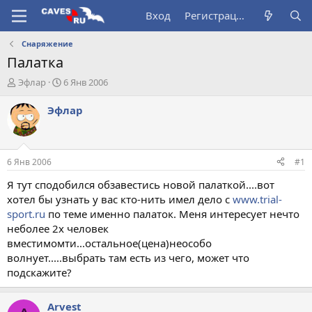
Вход
Регистрация
Снаряжение
Палатка
А
Д
Эфлар
6 Янв 2006
в
а
т
т
Эфлар
о
а
р
н
т
а
е
ч
6 Янв 2006
#1
м
а
ы
л
Я тут сподобился обзавестись новой палаткой....вот
а
хотел бы узнать у вас кто-нить имел дело с
www.trial-
sport.ru
по теме именно палаток. Меня интересует нечто
неболее 2х человек
вместимомти...остальное(цена)неособо
волнует.....выбрать там есть из чего, может что
подскажите?
Arvest