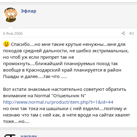
Эфлар
6 Янв 2006
#3
Спасибо....но мне такие крутые ненужны...мне для
походов средней дальности, не шибко экстримальных,
но чтоб уж если припрет так не
промокнуть....ближайший планируемых поход так
вообще в Краснодарский край планируется в район
Пшады и далее.....так-что .....
Вот кстати знакомые настоятельно советуют обратить
внимание на Normal "Отшельник N"
http://www.normal.ru/product/item.php?t=1&id=44
но они так тока на шашлыки с ней ездили....поэтому и
незнаю что там с ней как, в нете вроде на сайтах хвалят
тоже....но....
varnav