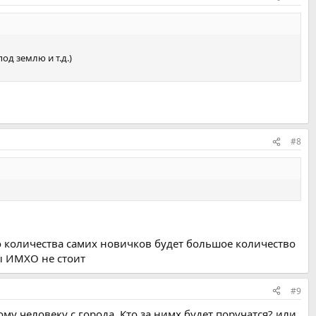
од землю и т.д.)
#8
ого количества самих новичков будет большое количество
ы ИМХО не стоит
#9
му человеку с города. Кто за нимх будет поручатся? или