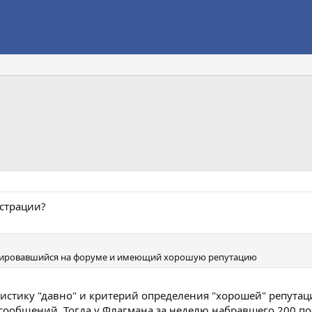
истрации?
стрировавшийся на форуме и имеющий хорошую репутацию
стику "давно" и критерий определения "хорошей" репутац
сообщений. Тогда у Флагмана за неделю набравшего 200 по