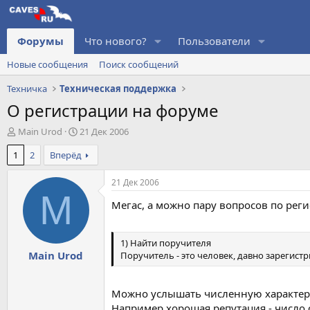
Форумы
Что нового?
Пользователи
Новые сообщения
Поиск сообщений
Техничка
Техническая поддержка
О регистрации на форуме
А
Д
Main Urod
21 Дек 2006
в
а
1
2
Вперёд
т
т
о
а
р
н
21 Дек 2006
т
а
M
Мегас, а можно пару вопросов по рег
е
ч
м
а
ы
л
а
1) Найти поручителя
Main Urod
Поручитель - это человек, давно зареги
Можно услышать численную характери
Например хорошая репутация - число 