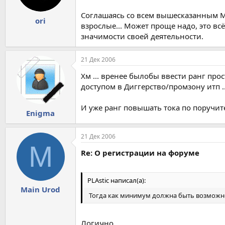
Соглашаясь со всем вышесказанным Мэ
ori
взрослые... Может проще надо, это вс
значимости своей деятельности.
21 Дек 2006
Хм ... вренее былобы ввести ранг про
доступом в Диггерство/промзону итп ...
И уже ранг повышать тока по поручител
Enigma
21 Дек 2006
M
Re: О регистрации на форуме
PLAstic написал(а):
Main Urod
Тогда как минимум должна быть возможнос
Логично