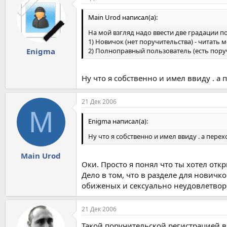
Main Urod написал(а):
На мой взгляд надо ввести две градации п
1) Новичок (нет поручительства) - читать м
2) Полноправный пользователь (есть поруч
Enigma
Ну что я собственно и имел ввиду . а 
21 Дек 2006
M
Enigma написал(а):
Ну что я собственно и имел ввиду . а пере
Main Urod
Оки. Просто я понял что ты хотел отк
Дело в том, что в разделе для новичк
обиженых и сексуально неудовлетвор
21 Дек 2006
Такой поручительской регистрацией вы