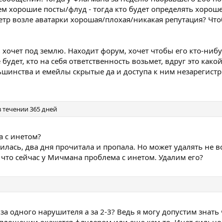
 хорошие посты/флуд - тогда кто будет определять хороше
етр возле аватарки хорошая/плохая/никакая репутация? Что
ь хочет под землю. Находит форум, хочет чтобы его кто-нибу
 будет, кто на себя ответственность возьмет, вдруг это ка
ьшинства и емейлы скрытые да и доступа к ним незарегист
 течении 365 дней
а с инетом?
гилась, два дня прочитала и пропала. Но может удалять не 
, что сейчас у Мичмана проблема с инетом. Удалим его?
за одного нарушителя а за 2-3? Ведь я могу допустим знать 
воплощении окажется флудером или еще кем-то. Инет сильно