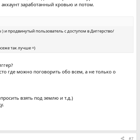
 аккаунт заработанный кровью и потом.
ы ) и продвинутый пользователь с доступом в Диггерство/
всеже так лучше =)
иггер?
то где можно поговорить обо всем, а не только о
просить взять под землю и т.д.)
у.
#7