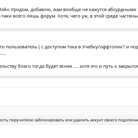
йн Уродом, добавлю, вам вообще не кажутся абсурдными эт
ё-таки всего лишь форум. Хотя, чего уж, в этой среде час
сто пользователь ( с доступом тока в Учебку/оффтопик? и п
...
ьству благо тогда будет яснее .... хотя это и путь к закрыт
ть поручителю заблокировать или удалить аккунт своего подопечног