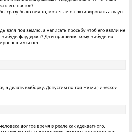
сть его постов?
бы сразу было видно, может ли он активировать аккаунт
дь взял под землю, а написать просьбу чтоб его взяли не
кой нибудь флудераст? Да и прошения кому нибудь на
рировавшимся нет.
все, а делать выборку. Допустим по той же мифической
человека долгое время в реале как адекватного,
 меняет людей. И предсказать поведение человека в