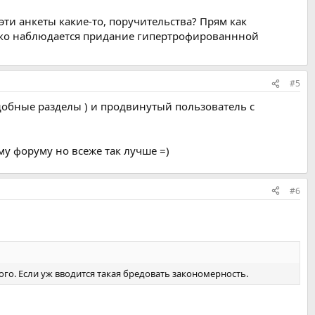
и анкеты какие-то, поручительства? Прям как
тенько наблюдается придание гипертрофированнной
#5
одобные разделы ) и продвинутый пользователь с
ому форуму но всеже так лучше =)
#6
о. Если уж вводится такая бредовать закономерность.