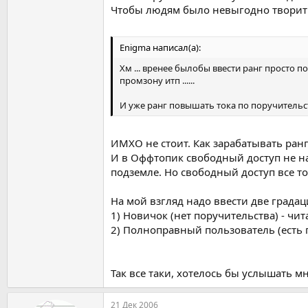
Чтобы людям было невыгодно творить
Enigma написал(а):
Хм ... вренее былобы ввести ранг просто 
промзону итп ......
И уже ранг повышать тока по поручительству
ИМХО не стоит. Как зарабатывать ран
И в Оффтопик свободный доступ не на
подземле. Но свободный доступ все т
На мой взгляд надо ввести две града
1) Новичок (нет поручительства) - чит
2) Полноправный пользователь (есть п
Так все таки, хотелось бы услышать 
21 Дек 2006