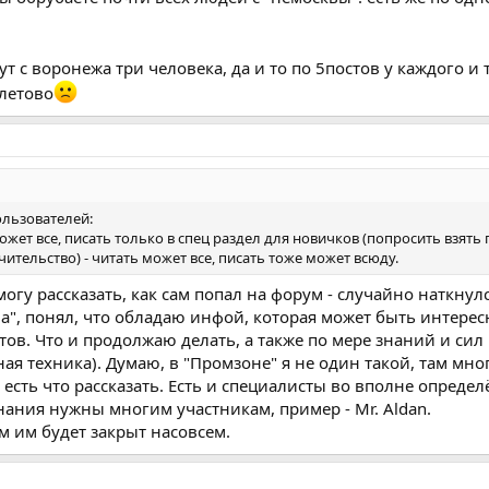
ут с воронежа три человека, да и то по 5постов у каждого и 
олетово
ользователей:
ожет все, писать только в спец раздел для новичков (попросить взять п
ительство) - читать может все, писать тоже может всюду.
гу рассказать, как сам попал на форум - случайно наткнулс
а", понял, что обладаю инфой, которая может быть интерес
ов. Что и продолжаю делать, а также по мере знаний и сил 
ая техника). Думаю, в "Промзоне" я не один такой, там мн
им есть что рассказать. Есть и специалисты во вполне опред
нания нужны многим участникам, пример - Mr. Aldan.
м им будет закрыт насовсем.