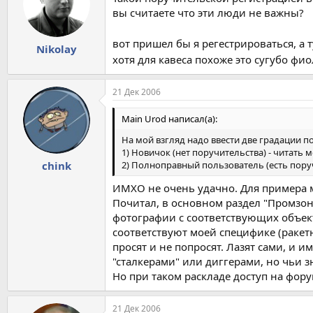
вы считаете что эти люди не важны?
вот пришел бы я регестрироваться, а т
Nikolay
хотя для кавеса похоже это сугубо фи
21 Дек 2006
Main Urod написал(а):
На мой взгляд надо ввести две градации п
1) Новичок (нет поручительства) - читать м
2) Полноправный пользователь (есть поруч
chink
ИМХО не очень удачно. Для примера мо
Почитал, в основном раздел "Промзон
фотографии с соответствующих объект
соответствуют моей специфике (ракетн
просят и не попросят. Лазят сами, и 
"сталкерами" или диггерами, но чьи з
Но при таком раскладе доступ на фору
21 Дек 2006