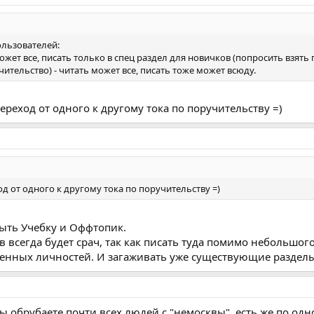
ользователей:
ожет все, писать только в спец раздел для новичков (попросить взять п
ительство) - читать может все, писать тоже может всюду.
переход от одного к другому тока по поручительству =)
ход от одного к другому тока по поручительству =)
рыть Учебку и Оффтопик.
ов всегда будет срач, так как писать туда помимо небольш
енных личностей. И загаживать уже существующие раздел
 обрубаете почти всех людей с "немосквы". есть же по одно