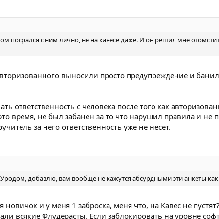
том посрался с ним лично, не на кавесе даже. И он решил мне отомстит
авторизованного выносили просто предупреждение и банили
мать ответственность с человека после того как авторизован
то время, не был забанен за то что нарушил правила и не 
читель за него ответственность уже не несет.
родом, добавлю, вам вообще не кажутся абсурдными эти анкеты каки
я новичок и у меня 1 заброска, меня что, на Кавес не пустят
али всякие Флудерасты. Если заблокировать на уровне софт