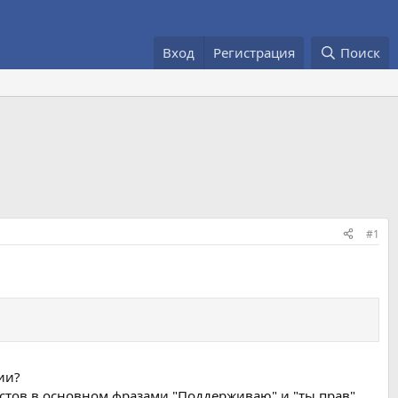
Вход
Регистрация
Поиск
#1
ии?
стов в основном фразами "Поддерживаю" и "ты прав"