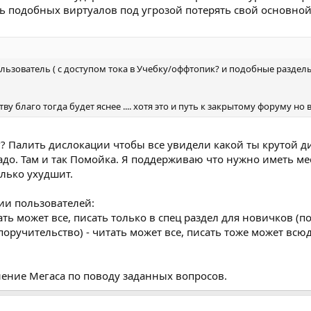
 подобных виртуалов под угрозой потерять свой основной
пользователь ( с доступом тока в Учебку/оффтопик? и подобные раздел
 благо тогда будет яснее .... хотя это и путь к закрытому форуму но 
г? Палить дислокации чтобы все увидели какой ты крутой д
до. Там и так Помойка. Я поддерживаю что нужно иметь мес
олько ухудшит.
ции пользователей:
ать может все, писать только в спец раздел для новичков (по
оручительство) - читать может все, писать тоже может всюд
мнение Мегаса по поводу заданных вопросов.