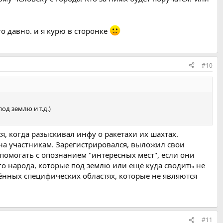
то давно. и я курю в сторонке
#10
од землю и т.д.)
я, когда разыскивал инфу о ракетахи их шахтах.
на участникам. Зарегистрировался, выложил свои
помогать с опознанием "интересных мест", если они
ого народа, которые под землю или ещё куда сводить не
елённых специфических областях, которые не являются
#11