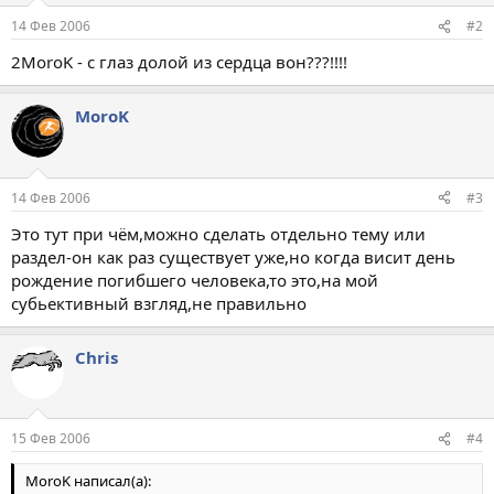
14 Фев 2006
#2
2MoroK - с глаз долой из сердца вон???!!!!
MoroK
14 Фев 2006
#3
Это тут при чём,можно сделать отдельно тему или
раздел-он как раз существует уже,но когда висит день
рождение погибшего человека,то это,на мой
субьективный взгляд,не правильно
Chris
15 Фев 2006
#4
MoroK написал(а):