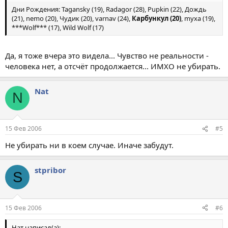
Дни Рождения: Tagansky (19), Radagor (28), Pupkin (22), Дождь
(21), nemo (20), Чудик (20), varnav (24),
Карбункул (20)
, myxa (19),
***Wolf*** (17), Wild Wolf (17)
Да, я тоже вчера это видела... Чувство не реальности -
человека нет, а отсчёт продолжается... ИМХО не убирать.
Nat
N
15 Фев 2006
#5
Не убирать ни в коем случае. Иначе забудут.
stpribor
S
15 Фев 2006
#6
Нат написал(а):