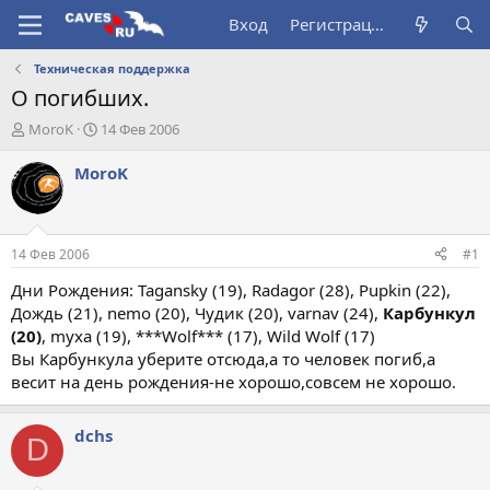
Вход
Регистрация
Техническая поддержка
О погибших.
А
Д
MoroK
14 Фев 2006
в
а
т
т
MoroK
о
а
р
н
т
а
е
ч
14 Фев 2006
#1
м
а
ы
л
Дни Рождения: Tagansky (19), Radagor (28), Pupkin (22),
а
Дождь (21), nemo (20), Чудик (20), varnav (24),
Карбункул
(20)
, myxa (19), ***Wolf*** (17), Wild Wolf (17)
Вы Карбункула уберите отсюда,а то человек погиб,а
весит на день рождения-не хорошо,совсем не хорошо.
dchs
D