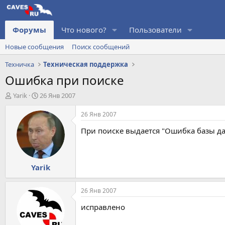
Форумы
Что нового?
Пользователи
Новые сообщения
Поиск сообщений
Техничка
Техническая поддержка
Ошибка при поиске
А
Д
Yarik
26 Янв 2007
в
а
т
т
26 Янв 2007
о
а
При поиске выдается "Ошибка базы д
р
н
т
а
е
ч
м
а
Yarik
ы
л
а
26 Янв 2007
исправлено