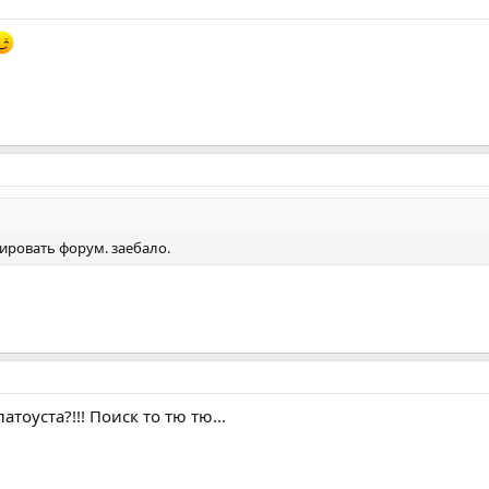
сировать форум. заебало.
тоуста?!!! Поиск то тю тю...