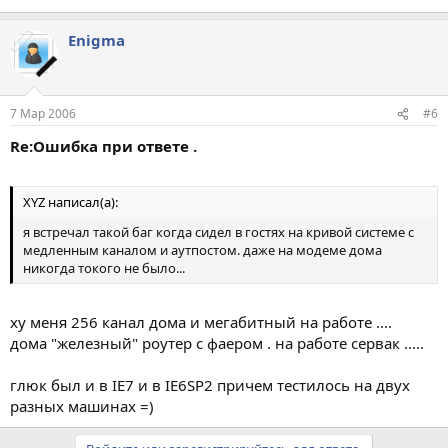
Enigma
7 Мар 2006
#6
Re:Ошибка при ответе .
XYZ написал(а):
я встречал такой баг когда сидел в гостях на кривой системе с
медленным каналом и аутпостом. даже на модеме дома
никогда токого не было...
ху меня 256 канал дома и мегабитный на работе ....
дома "железный" роутер с фаером . на работе сервак .....
глюк был и в IE7 и в IE6SP2 причем тестилось на двух
разных машинах =)