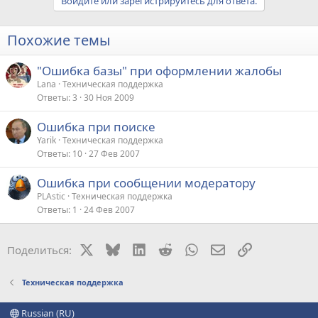
Войдите или зарегистрируйтесь для ответа.
Похожие темы
"Ошибка базы" при оформлении жалобы
Lana
Техническая поддержка
Ответы
3
30 Ноя 2009
Ошибка при поиске
Yarik
Техническая поддержка
Ответы
10
27 Фев 2007
Ошибка при сообщении модератору
PLAstic
Техническая поддержка
Ответы
1
24 Фев 2007
X
Bluesky
LinkedIn
Reddit
WhatsApp
Электронная поч
Ссылка
Поделиться:
Техническая поддержка
Russian (RU)