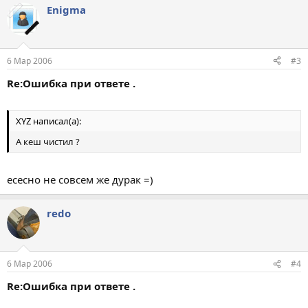
Enigma
6 Мар 2006
#3
Re:Ошибка при ответе .
XYZ написал(а):
А кеш чистил ?
есесно не совсем же дурак =)
redo
6 Мар 2006
#4
Re:Ошибка при ответе .