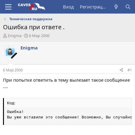
Вход
Регистрация
Техническая поддержка
Ошибка при ответе .
А
Д
Enigma
6 Мар 2006
в
а
т
т
Enigma
о
а
р
н
т
а
е
ч
6 Мар 2006
#1
м
а
ы
л
При попытке ответить в тему вылезает такое сообщение
а
....
Код:
Ошибка! 

Вы уже вставили это сообщение! Возможно, Вы случайно 