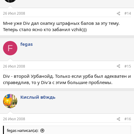
26 Июл 2008
#14
Мне уже Div дал охапку штрафных балов за эту тему.
Теперь стало ясно кто забанил vzhik)))
fegas
F
26 Июл 2008
#15
Div - второй Урбанойд. Только если урба был адекватен и
справедлив, то у Div'a с этим большие проблемы.
Кислый в0ждь
26 Июл 2008
#16
fegas написал(а):