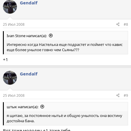
Gendalf
25 Июл 2008
#8
Ivan Stone написал(а):
Интересно когда Настелька еще подрастет и поймет что кавис
еще более унылое гoвно чем Сьяны???
+1
Gendalf
25 Июл 2008
#9
штык написал(а):
я щитаю, за постоянное нытьё и общую унылость она востину
достойна бана.
Вот тоже молодец +1 тоже тебе