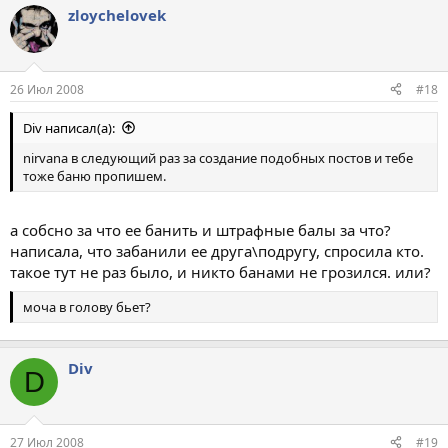
zloychelovek
26 Июл 2008
#18
Div написал(а):
nirvana в следующий раз за создание подобных постов и тебе
тоже баню пропишем.
а собсно за что ее банить и штрафные балы за что?
написала, что забанили ее друга\подругу, спросила кто.
такое тут не раз было, и никто банами не грозился. или?
моча в голову бьет?
Div
D
27 Июл 2008
#19