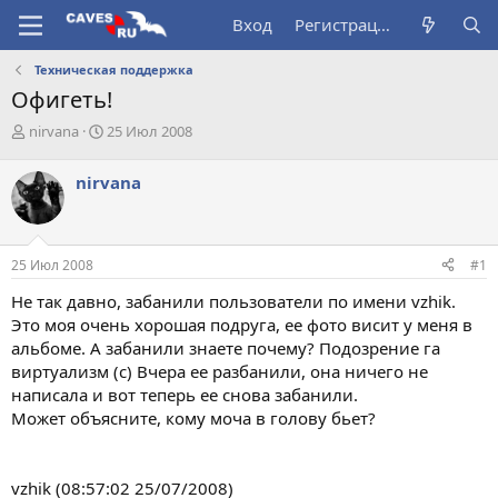
Вход
Регистрация
Техническая поддержка
Офигеть!
А
Д
nirvana
25 Июл 2008
в
а
т
т
nirvana
о
а
р
н
т
а
е
ч
25 Июл 2008
#1
м
а
ы
л
Не так давно, забанили пользователи по имени vzhik.
а
Это моя очень хорошая подруга, ее фото висит у меня в
альбоме. А забанили знаете почему? Подозрение га
виртуализм (с) Вчера ее разбанили, она ничего не
написала и вот теперь ее снова забанили.
Может объясните, кому моча в голову бьет?
vzhik (08:57:02 25/07/2008)