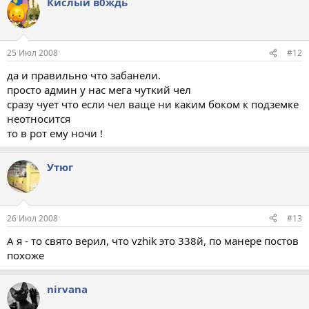
Кислый в0ждь
25 Июл 2008
#12
да и правильно что забанели.
просто админ у нас мега чуткий чел
сразу чует что если чел ваще ни каким боком к подземке
неотносится
то в рот ему ночи !
Утюг
26 Июл 2008
#13
А я - то свято верил, что vzhik это 338й, по манере постов
похоже
nirvana