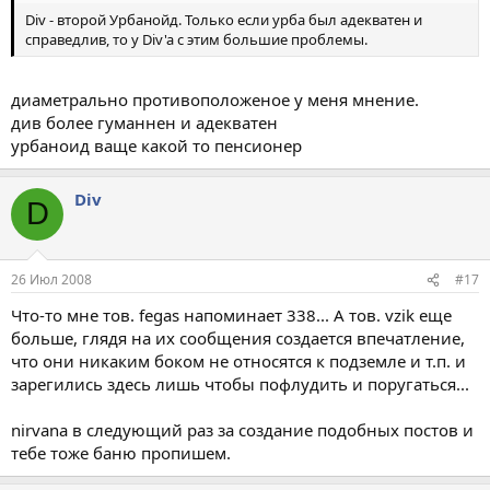
Div - второй Урбанойд. Только если урба был адекватен и
справедлив, то у Div'a с этим большие проблемы.
диаметрально противоположеное у меня мнение.
див более гуманнен и адекватен
урбаноид ваще какой то пенсионер
Div
D
26 Июл 2008
#17
Что-то мне тов. fegas напоминает 338... А тов. vzik еще
больше, глядя на их сообщения создается впечатление,
что они никаким боком не относятся к подземле и т.п. и
зарегились здесь лишь чтобы пофлудить и поругаться...
nirvana в следующий раз за создание подобных постов и
тебе тоже баню пропишем.