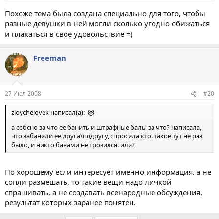
Похоже тема была создана специально для того, чтобы
разные девушки в ней могли сколько угодно обижаться
и плакаться в свое удовольствие =)
Freeman
27 Июл 2008
#20
zloychelovek написал(а):
а собсно за что ее банить и штрафные балы за что? написала,
что забанили ее друга\подругу, спросила кто. такое тут не раз
было, и никто банами не грозился. или?
По хорошему если интересует именно информация, а не
сопли размешать, то такие вещи надо личкой
спрашивать, а не создавать всенародные обсуждения,
результат которых заранее понятен.