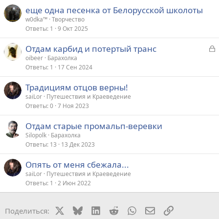
еще одна песенка от Белорусской школоты
w0dka™
Творчество
Ответы
1
9 Окт 2025
З
Отдам карбид и потертый транс
а
oibeer
Барахолка
Ответы
1
17 Сен 2024
к
р
Традициям отцов верны!
saiLor
Путешествия и Краеведение
т
Ответы
0
7 Ноя 2023
а
Отдам старые промальп-веревки
Silopolk
Барахолка
Ответы
13
13 Дек 2023
Опять от меня сбежала...
saiLor
Путешествия и Краеведение
Ответы
1
2 Июн 2022
X
Bluesky
LinkedIn
Reddit
WhatsApp
Электронная поч
Ссылка
Поделиться: