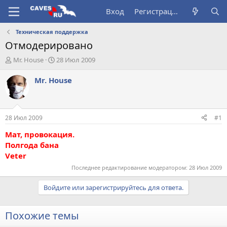
Вход
Регистрация
Техническая поддержка
Отмодерировано
А
Д
Mr. House
28 Июл 2009
в
а
т
т
Mr. House
о
а
р
н
т
а
е
ч
28 Июл 2009
#1
м
а
ы
л
Мат, провокация.
а
Полгода бана
Veter
Последнее редактирование модератором:
28 Июл 2009
Войдите или зарегистрируйтесь для ответа.
Похожие темы