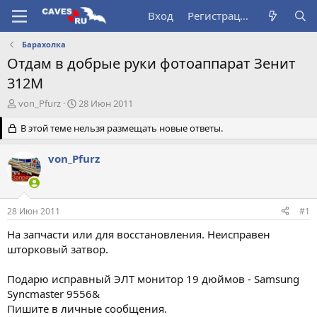
Вход
Регистрация
Барахолка
Отдам в добрые руки фотоаппарат Зенит
312М
А
Д
von_Pfurz
28 Июн 2011
в
а
т
В этой теме нельзя размещать новые ответы.
т
о
а
р
н
von_Pfurz
т
а
е
ч
м
а
ы
л
28 Июн 2011
#1
а
На запчасти или для восстановления. Неисправен
шторковый затвор.
Подарю исправный ЭЛТ монитор 19 дюймов - Samsung
Syncmaster 9556&
Пишите в личные сообщения.