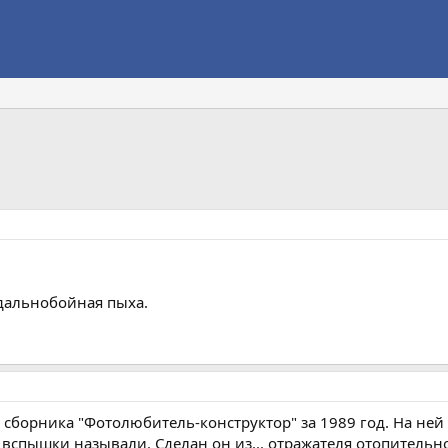
 дальнобойная пыха.
и сборника "Фотолюбитель-конструктор" за 1989 год. На н
 вспышки называли. Сделан он из... отражателя отопительно