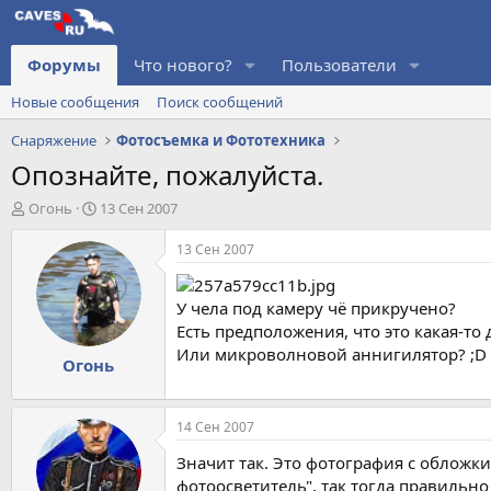
Форумы
Что нового?
Пользователи
Новые сообщения
Поиск сообщений
Снаряжение
Фотосъемка и Фототехника
Опознайте, пожалуйста.
А
Д
Огонь
13 Сен 2007
в
а
т
т
13 Сен 2007
о
а
р
н
т
а
У чела под камеру чё прикручено?
е
ч
Есть предположения, что это какая-то
м
а
Или микроволновой аннигилятор? ;D
Огонь
ы
л
а
14 Сен 2007
Значит так. Это фотография с обложк
фотоосветитель", так тогда правильно