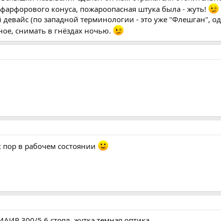
фарфорового конуса, пожароопасная штука была - жуть!
евайс (по западной терминологии - это уже "Флешган", одн
ное, снимать в гнёздах ночью.
х пор в рабочем состоянии
ИАИР 300/5,6 стоял, жутка темная оптика