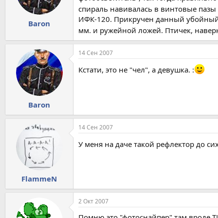
спираль навивалась в винтовые пазы 
ИФК-120. Прикручен данный убойный д
Baron
мм. и ружейной ложей. Птичек, навер
14 Сен 2007
Кстати, это не "чел", а девушка. :
Baron
14 Сен 2007
У меня на даче такой рефлектор до си
FlammeN
2 Окт 2007
Помню это "фотоснайпер" там вроде Т