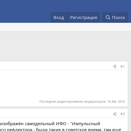
Вход
Регистрация
Поиск
#1
Последнее редактирование модератором:
16 Авг 2016
#2
ей изображён самодельный ИФО - "Импульсный
го рефлектора - были такие в советское время, там ещё