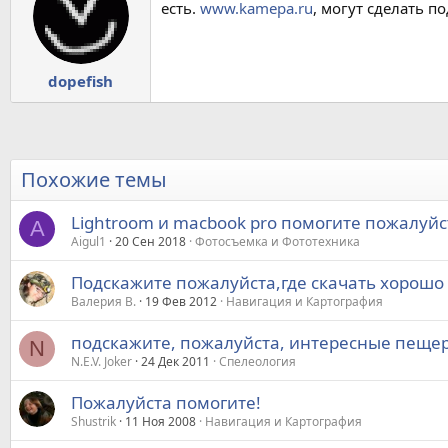
есть.
www.kamepa.ru
, могут сделать по
dopefish
Похожие темы
Lightroom и macbook pro помогите пожалуйс
A
Aigul1
20 Сен 2018
Фотосъемка и Фототехника
Подскажите пожалуйста,где скачать хорошо
Валерия В.
19 Фев 2012
Навигация и Картография
подскажите, пожалуйста, интересные пещер
N
N.E.V. Joker
24 Дек 2011
Спелеология
Пожалуйста помогите!
Shustrik
11 Ноя 2008
Навигация и Картография