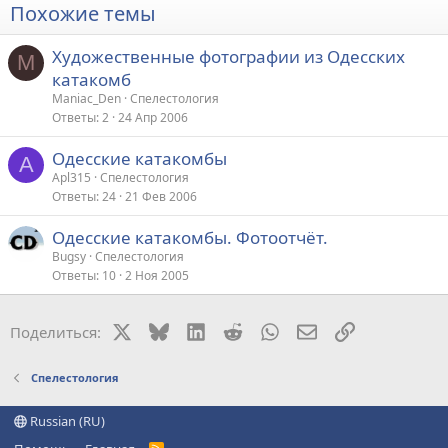
Похожие темы
Художественные фотографии из Одесских
M
катакомб
Maniac_Den
Спелестология
Ответы
2
24 Апр 2006
Одесские катакомбы
A
Apl315
Спелестология
Ответы
24
21 Фев 2006
Одесские катакомбы. Фотоотчёт.
Bugsy
Спелестология
Ответы
10
2 Ноя 2005
X
Bluesky
LinkedIn
Reddit
WhatsApp
Электронная поч
Ссылка
Поделиться:
Спелестология
Russian (RU)