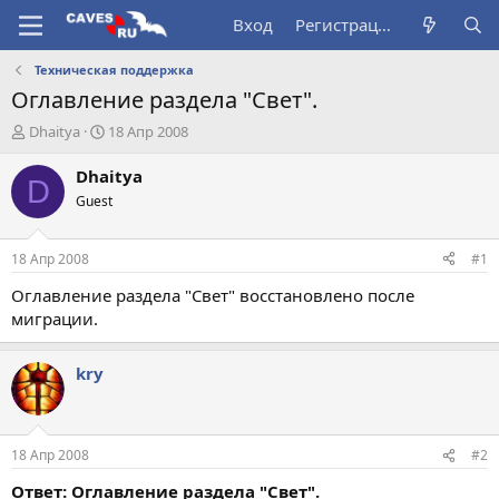
Вход
Регистрация
Техническая поддержка
Оглавление раздела "Свет".
А
Д
Dhaitya
18 Апр 2008
в
а
т
т
Dhaitya
D
о
а
Guest
р
н
т
а
е
ч
18 Апр 2008
#1
м
а
ы
л
Оглавление раздела "Свет" восстановлено после
а
миграции.
kry
18 Апр 2008
#2
Ответ: Оглавление раздела "Свет".