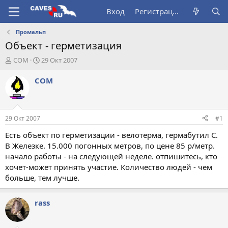
Вход
Регистрация
Промальп
Объект - герметизация
А
Д
COM
29 Окт 2007
в
а
т
т
COM
о
а
р
н
т
а
е
ч
29 Окт 2007
#1
м
а
ы
л
Есть объект по герметизации - велотерма, гермабутил С.
а
В Железке. 15.000 погонных метров, по цене 85 р/метр.
начало работы - на следующей неделе. отпишитесь, кто
хочет-может принять участие. Количество людей - чем
больше, тем лучше.
rass