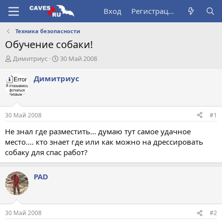
Вход
Регистрация
Техника безопасности
Обучение собаки!
А
Д
Димитриус
30 Май 2008
в
а
т
т
Димитриус
о
а
р
н
т
а
е
ч
30 Май 2008
#1
м
а
ы
л
Не знал где разместить... думаю тут самое удачное
а
место.... кто знает где или как можно на дрессировать
собаку для спас работ?
PAD
30 Май 2008
#2