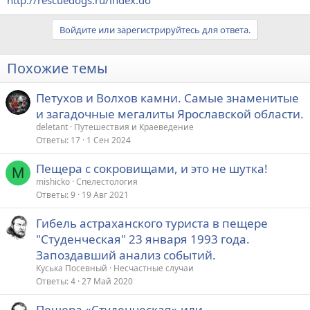
http://rescuedogs.ru/index.do
Войдите или зарегистрируйтесь для ответа.
Похожие темы
Петухов и Волхов камни. Самые знаменитые
и загадочные мегалиты Ярославской области.
deletant
Путешествия и Краеведение
Ответы
17
1 Сен 2024
Пещера с сокровищами, и это не шутка!
M
mishicko
Спелестология
Ответы
9
19 Авг 2021
Гибель астраханского туриста в пещере
"Студенческая" 23 января 1993 года.
Запоздавший анализ событий.
Куська Посевный
Несчастные случаи
Ответы
4
27 Май 2020
Пещера «Студенческая» или