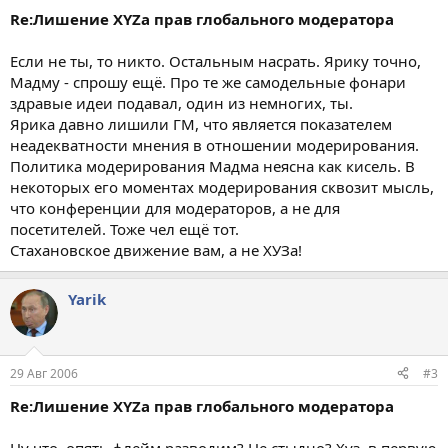
Re:Лишение XYZа прав глобального модератора
Если не ты, то никто. Остальным насрать. Ярику точно,
Мадму - спрошу ещё. Про те же самодельные фонари
здравые идеи подавал, один из немногих, ты.
Ярика давно лишили ГМ, что является показателем
неадекватности мнения в отношении модерирования.
Политика модерирования Мадма неясна как кисель. В
некоторых его моментах модерирования сквозит мысль,
что конференции для модераторов, а не для
посетителей. Тоже чел ещё тот.
Стахановское движение вам, а не ХУЗа!
Yarik
29 Авг 2006
#3
Re:Лишение XYZа прав глобального модератора
Ну что, опять флейм разводим? Не стыдно? Хуз, в первую