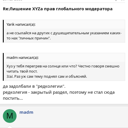
Re:Лишение XYZа прав глобального модератора
Yarik написал(а):
а не ссылайся на других с душещипательным указанием каких-
то нах "личных причин".
madm написал(а):
Хуз у тебя перегрев на солнце или что? Честно говоря смешно
читать твой пост.
З.Ы. Раз уж сам тему поднял сам и объясняй.
да задолбали в "редколегии".
редколегия - закрытый раздел, поэтому не стал сюда
постить...
madm
M