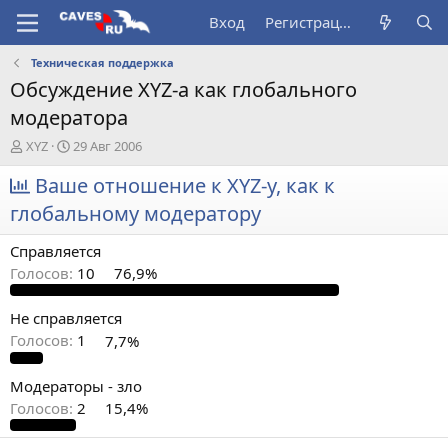
Вход
Регистрация
Техническая поддержка
Обсуждение XYZ-а как глобального
модератора
А
Д
XYZ
29 Авг 2006
в
а
т
Ваше отношение к XYZ-у, как к
т
о
а
глобальному модератору
р
н
т
а
Справляется
е
ч
м
а
Голосов:
10
76,9%
ы
л
а
Не справляется
Голосов:
1
7,7%
Модераторы - зло
Голосов:
2
15,4%