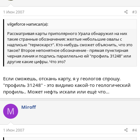
1 Июн 2007
#3
vilgeforce написал(а):
Рассматривая карты приполярного Урала обнаружил на них
такие странные обозначения: желтые небольшие овалы с
надписью "термокарст". Кто-нибудь сможет объяснить, что это
такое? Второе непонятное обозначение - прямая пунктирная
черная линия и подпись параллельно ей "профиль 31248" или
другие какие цифры. Что это?
Если сможешь, отскань карту, я у геологов спрошу.
"профиль 31248" - это видимо какой-то геологический
профиль.. Может нефть искали или ещё что...
Miroff
M
1 Июн 2007
#4