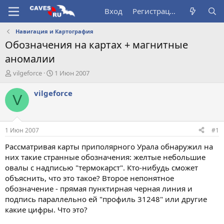
Вход
Регистрация
Навигация и Картография
Обозначения на картах + магнитные
аномалии
А
Д
vilgeforce
1 Июн 2007
в
а
т
т
vilgeforce
V
о
а
р
н
т
а
е
ч
1 Июн 2007
#1
м
а
ы
л
Рассматривая карты приполярного Урала обнаружил на
а
них такие странные обозначения: желтые небольшие
овалы с надписью "термокарст". Кто-нибудь сможет
объяснить, что это такое? Второе непонятное
обозначение - прямая пунктирная черная линия и
подпись параллельно ей "профиль 31248" или другие
какие цифры. Что это?