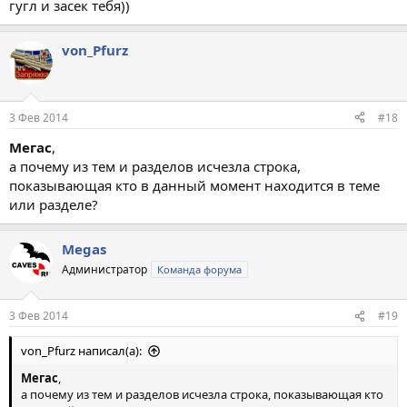
гугл и засек тебя))
von_Pfurz
3 Фев 2014
#18
Мегас
,
а почему из тем и разделов исчезла строка,
показывающая кто в данный момент находится в теме
или разделе?
Megas
Администратор
Команда форума
3 Фев 2014
#19
von_Pfurz написал(а):
Мегас
,
а почему из тем и разделов исчезла строка, показывающая кто