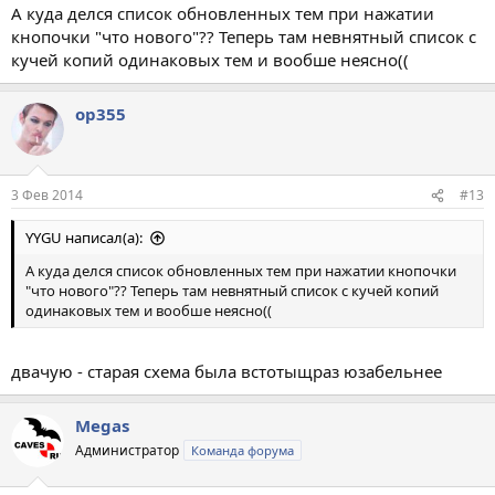
А куда делся список обновленных тем при нажатии
кнопочки "что нового"?? Теперь там невнятный список с
кучей копий одинаковых тем и вообше неясно((
op355
3 Фев 2014
#13
YYGU написал(а):
А куда делся список обновленных тем при нажатии кнопочки
"что нового"?? Теперь там невнятный список с кучей копий
одинаковых тем и вообше неясно((
двачую - старая схема была встотыщраз юзабельнее
Megas
Администратор
Команда форума