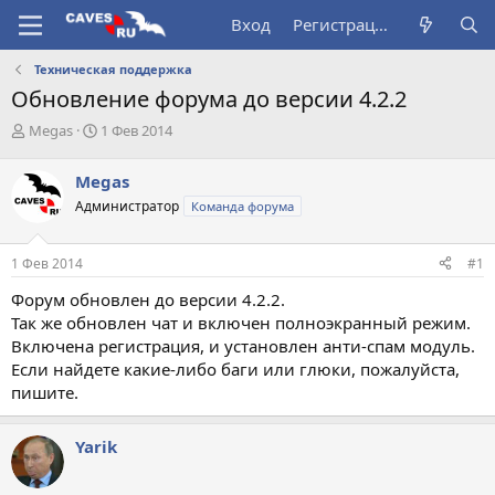
Вход
Регистрация
Техническая поддержка
Обновление форума до версии 4.2.2
А
Д
Megas
1 Фев 2014
в
а
т
т
Megas
о
а
Администратор
Команда форума
р
н
т
а
е
ч
1 Фев 2014
#1
м
а
ы
л
Форум обновлен до версии 4.2.2.
а
Так же обновлен чат и включен полноэкранный режим.
Включена регистрация, и установлен анти-спам модуль.
Если найдете какие-либо баги или глюки, пожалуйста,
пишите.
Yarik