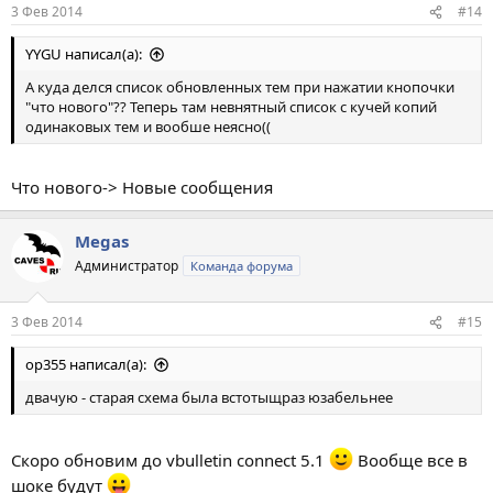
3 Фев 2014
#14
YYGU написал(а):
А куда делся список обновленных тем при нажатии кнопочки
"что нового"?? Теперь там невнятный список с кучей копий
одинаковых тем и вообше неясно((
Что нового-> Новые сообщения
Megas
Администратор
Команда форума
3 Фев 2014
#15
op355 написал(а):
двачую - старая схема была встотыщраз юзабельнее
Скоро обновим до vbulletin connect 5.1
Вообще все в
шоке будут