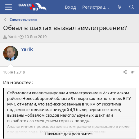
Вход
Регистрация
Спелестология
Обвал в шахтах вызвал землетрясение?
А
Д
Yarik
10 Янв 2019
в
а
т
т
Yarik
о
а
р
н
т
а
е
ч
10 Янв 2019
#1
м
а
ы
л
Из новостей:
а
Сейсмологи квалифицировали землетрясение в Искитимском
районе Новосибирской области 9 января как техногенное. В ГУ
МЧС отметили, что зафиксированные в 16 км от Искитима
подземные толчки магнитудой 4,3 были, вероятнее всего,
вызваны «обвалом сводов неиспользуемых шахт или
выработок со смещением горных пород».
Аналогичное происшествие в этом районе произошло в июле
прошлого года. Тогда сейсмологи зафиксировали
Нажмите для раскрытия...
землетрясение магнитудой 4,6 в 6,5 км от села Елбаши