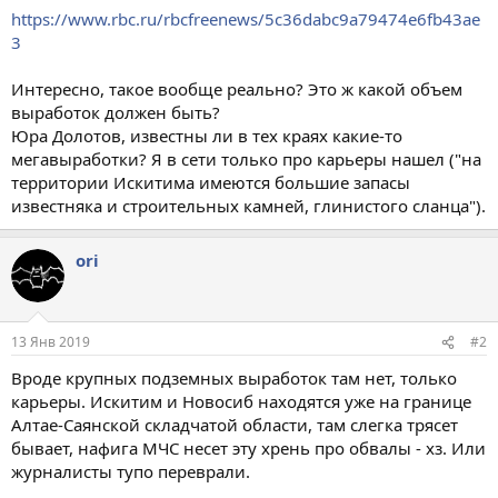
Искитимского района.
https://www.rbc.ru/rbcfreenews/5c36dabc9a79474e6fb43ae
3
Интересно, такое вообще реально? Это ж какой объем
выработок должен быть?
Юра Долотов, известны ли в тех краях какие-то
мегавыработки? Я в сети только про карьеры нашел ("на
территории Искитима имеются большие запасы
известняка и строительных камней, глинистого сланца").
ori
13 Янв 2019
#2
Вроде крупных подземных выработок там нет, только
карьеры. Искитим и Новосиб находятся уже на границе
Алтае-Саянской складчатой области, там слегка трясет
бывает, нафига МЧС несет эту хрень про обвалы - хз. Или
журналисты тупо переврали.