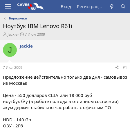
Вход
Регистрация
Барахолка
Ноутбук IBM Lenovo R61i
А
Д
Jackie
7 Июл 2009
в
а
т
т
Jackie
J
о
а
р
н
т
а
е
ч
7 Июл 2009
#1
м
а
ы
л
Предложение действительно только два дня - самовывоз
а
из Москвы!
Цена - 550 долларов США или 18 000 руб
ноутбук б\у (в работе полгода в отличном состоянии)
акум держит стабильно час работы с офисным ПО
HDD - 140 Gb
ОЗУ - 2Гб