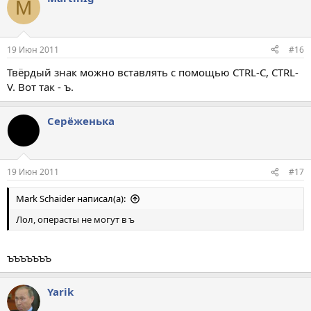
M
19 Июн 2011
#16
Твёрдый знак можно вставлять с помощью CTRL-C, CTRL-
V. Вот так - ъ.
Серёженька
19 Июн 2011
#17
Mark Schaider написал(а):
Лол, операсты не могут в ъ
ъъъъъъъ
Yarik