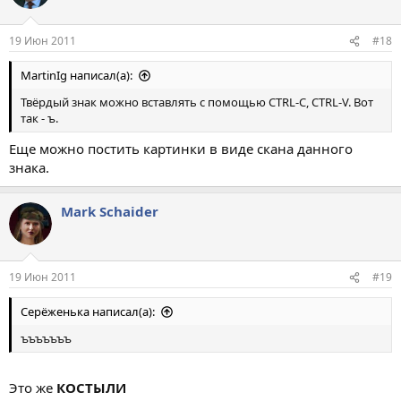
19 Июн 2011
#18
MartinIg написал(а):
Твёрдый знак можно вставлять с помощью CTRL-C, CTRL-V. Вот
так - ъ.
Еще можно постить картинки в виде скана данного
знака.
Mark Schaider
19 Июн 2011
#19
Серёженька написал(а):
ъъъъъъъ
Это же
КОСТЫЛИ