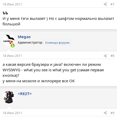
18 Июн 2011
#7
ЪЪ
И у меня тэги вылазят ) Но с шифтом нормально вылазит
большой
Megas
Администратор
Команда форума
18 Июн 2011
#8
а какая версия браузера и java? включен ли режим
WYSIWYG - what you see is what you get (самая первая
кнопка)?
у меня на мозиле и экплорере все ОК
<RE2T>
18 Июн 2011
#9