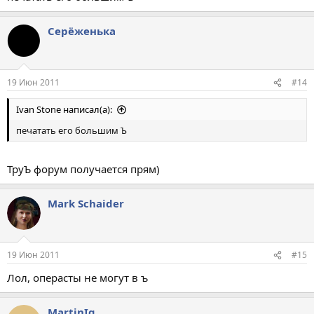
Серёженька
19 Июн 2011
#14
Ivan Stone написал(а):
печатать его большим Ъ
ТруЪ форум получается прям)
Mark Schaider
19 Июн 2011
#15
Лол, операсты не могут в ъ
MartinIg