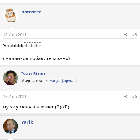
hamster
18 Июн 2011
#5
ъЪЪЪЪЪЪЁЁЁЁЁЁЁ
смайликов добавить можно?
Ivan Stone
Модератор
Команда форума
18 Июн 2011
#6
ну хз у меня вылезает (B)(/B)
Yarik