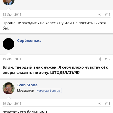
18 Июн 2011
#11
Проще не заходить на кавес ) Ну или не постить Ъ хотя
бы.
Серёженька
19 Июн 2011
#12
Блин, твёрдый знак нужен. Я себя плохо чувствую) с
оперы слазить не хочу. ШТОДЕЛАТЬ?!!?
Ivan Stone
Модератор
Команда форума
19 Июн 2011
#13
печатать его большим Ъ