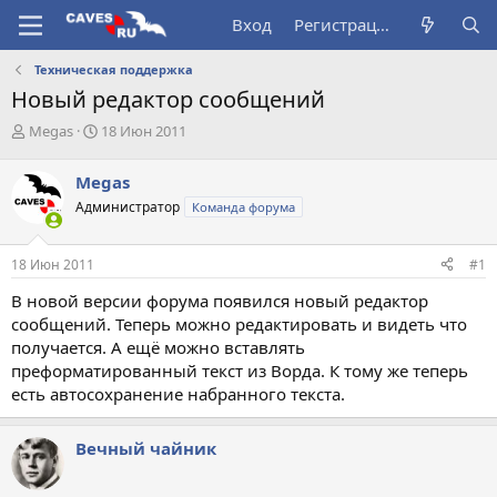
Вход
Регистрация
Техническая поддержка
Новый редактор сообщений
А
Д
Megas
18 Июн 2011
в
а
т
т
Megas
о
а
Администратор
Команда форума
р
н
т
а
е
ч
18 Июн 2011
#1
м
а
ы
л
В новой версии форума появился новый редактор
а
сообщений. Теперь можно редактировать и видеть что
получается. А ещё можно вставлять
преформатированный текст из Ворда. К тому же теперь
есть автосохранение набранного текста.
Вечный чайник