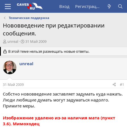
Вход
Регистрация
Техническая поддержка
Нововведение при редактировании
сообщения.
А
Д
unreal
31 Май 2009
в
а
т
В этой теме нельзя размещать новые ответы.
т
о
а
р
н
unreal
т
а
е
ч
м
а
ы
л
31 Май 2009
#1
а
Собстно нововведение заставляет задумать куда нажать.
Люди любящие думать могут задуматься надолго.
Примите меры.
Изображение удалено из-за наличия мата (пункт
3.6). Мимоходец