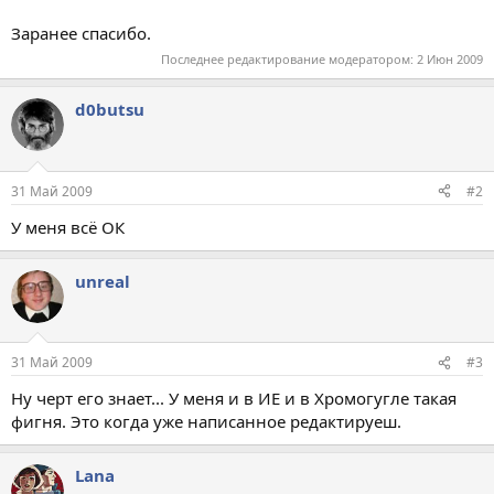
Заранее спасибо.
Последнее редактирование модератором:
2 Июн 2009
d0butsu
31 Май 2009
#2
У меня всё ОК
unreal
31 Май 2009
#3
Ну черт его знает... У меня и в ИЕ и в Хромогугле такая
фигня. Это когда уже написанное редактируеш.
Lana