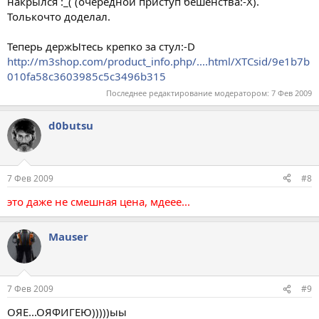
накрылся :_( (очередной приступ бешенства:-X).
Толькочто доделал.
Теперь держЫтесь крепко за стул:-D
http://m3shop.com/product_info.php/....html/XTCsid/9e1b7b
010fa58c3603985c5c3496b315
Последнее редактирование модератором:
7 Фев 2009
d0butsu
7 Фев 2009
#8
это даже не смешная цена, мдеее...
Mauser
7 Фев 2009
#9
ОЯЕ...ОЯФИГЕЮ)))))ыы