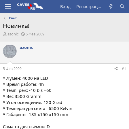
Вход
Регистрация
Свет
Новинка!
А
Д
azonic
5 Фев 2009
в
а
т
т
azonic
о
а
р
н
т
а
е
ч
5 Фев 2009
#1
м
а
ы
л
* Лумен: 4000 на LED
а
* Время работы: 4h
* Темп. реж: -10 bis +60
* Вес 3500 Gramm
* Угол освещения: 120 Grad
* Температура света : 6500 Kelvin
* Габариты: 185 x150 x150 mm
Сама то для съёмок:-D