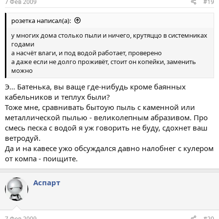
7 Фев 2009
#19
розетка написал(а):
у многих дома столько пыли и ничего, крутяццо в системниках
годами
а насчёт влаги, и под водой работает, проверено
а даже если не долго проживёт, стоит он копейки, заменить
можно
Э... Батенька, вы ваще где-нибудь кроме баянных
кабельников и теплух были?
Тоже мне, сравнивать бытоую пыль с каменной или
металлической пылью - великолепным абразивом. Про
смесь песка с водой я уж говорить не буду, сдохнет ваш
ветродуй.
Да и на кавесе ужо обсуждался давно налобнег с кулером
от компа - поищите.
Аспарт
7 Фев 2009
#20