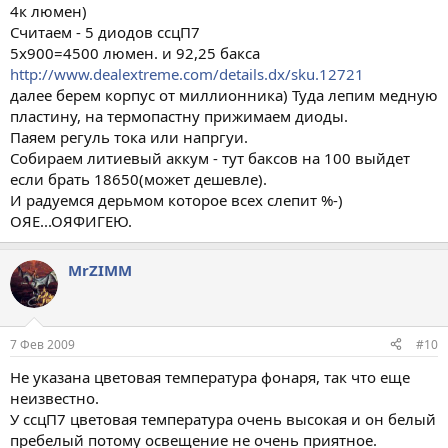
4к люмен)
Считаем - 5 диодов ссцП7
5х900=4500 люмен. и 92,25 бакса
http://www.dealextreme.com/details.dx/sku.12721
далее берем корпус от миллионника) Туда лепим медную
пластину, на термопастну прижимаем диоды.
Паяем регуль тока или напргуи.
Собираем литиевый аккум - тут баксов на 100 выйдет
если брать 18650(может дешевле).
И радуемся дерьмом которое всех слепит %-)
ОЯЕ...ОЯФИГЕЮ.
MrZIMM
7 Фев 2009
#10
Не указана цветовая температура фонаря, так что еще
неизвестно.
У ссцП7 цветовая температура очень высокая и он белый
пребелый потому освещение не очень приятное.