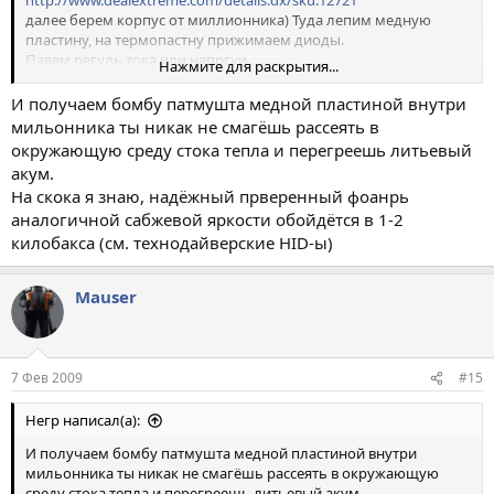
http://www.dealextreme.com/details.dx/sku.12721
далее берем корпус от миллионника) Туда лепим медную
пластину, на термопастну прижимаем диоды.
Паяем регуль тока или напргуи.
Нажмите для раскрытия...
Собираем литиевый аккум - тут баксов на 100 выйдет если
брать 18650(может дешевле).
И получаем бомбу патмушта медной пластиной внутри
И радуемся дерьмом которое всех слепит %-)
мильонника ты никак не смагёшь рассеять в
ОЯЕ...ОЯФИГЕЮ.
окружающую среду стока тепла и перегреешь литьевый
акум.
На скока я знаю, надёжный прверенный фоанрь
аналогичной сабжевой яркости обойдётся в 1-2
килобакса (см. технодайверские HID-ы)
Mauser
7 Фев 2009
#15
Негр написал(а):
И получаем бомбу патмушта медной пластиной внутри
мильонника ты никак не смагёшь рассеять в окружающую
среду стока тепла и перегреешь литьевый акум.