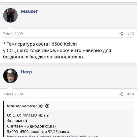
Mauser
7 Фев 2009
#13
* Температура света : 6500 Kelvin
у ССЦ шото тоже самое, короче это наверно для
бездонных бюджетов киношников.
Негр
7 Фев 2009
#14
Mauser написал(а):
ОЯЕ...ОЯФИГЕЮ)))))ыы
4к люмен)
Считаем - 5 диодов ссцП7
5х900=4500 люмен. и 92,25 бакса