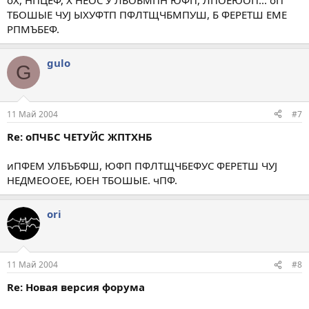
оХ, НПЦЕФ, Х НЕОС У ЛБОБМПН ЮФП, ЛПОЕЮОП... оП
ТБОШЫЕ ЧУЈ ЫХУФТП ПФЛТЩЧБМПУШ, Б ФЕРЕТШ ЕМЕ
РПМЪБЕФ.
gulo
G
11 Май 2004
#7
Re: оПЧБС ЧЕТУЙС ЖПТХНБ
иПФЕМ УЛБЪБФШ, ЮФП ПФЛТЩЧБЕФУС ФЕРЕТШ ЧУЈ
НЕДМЕООЕЕ, ЮЕН ТБОШЫЕ. чПФ.
ori
11 Май 2004
#8
Re: Новая версия форума