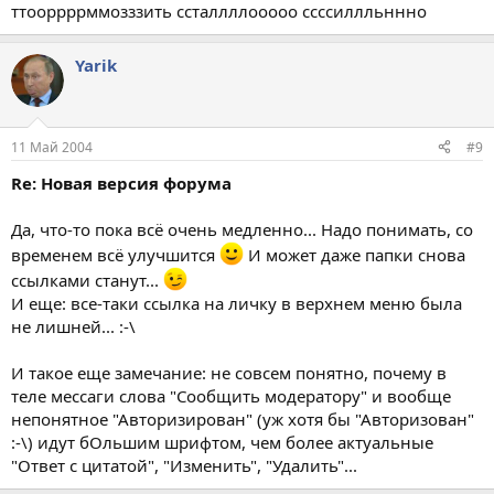
ттооррррммозззить ссталлллооооо ссссиллльннно
Yarik
11 Май 2004
#9
Re: Новая версия форума
Да, что-то пока всё очень медленно... Надо понимать, со
временем всё улучшится
И может даже папки снова
ссылками станут...
И еще: все-таки ссылка на личку в верхнем меню была
не лишней... :-\
И такое еще замечание: не совсем понятно, почему в
теле мессаги слова "Сообщить модератору" и вообще
непонятное "Авторизирован" (уж хотя бы "Авторизован"
:-\) идут бОльшим шрифтом, чем более актуальные
"Ответ с цитатой", "Изменить", "Удалить"...