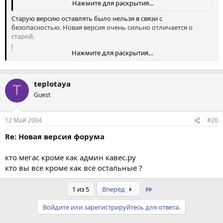
Уютнее как то было ))))
Нажмите для раскрытия...
Старую версию оставлять было нельзя в связи с
безопасностью. Новая версия очень сильно отличается о
старой.
Путь по дереву теперь не ссылки - это не есть гуд =(((
Нажмите для раскрытия...
Нажмите для раскрытия...
Не совсем понятно куда по этому дереву перемещаться, кроме
как на начальную страницу. Для этого можно пользоваться
teplotaya
ссылкой - "На главную".
T
Guest
Лаги с раазмером шрифтов постоянные.
Нажмите для раскрытия...
Можно более подробно....
12 Май 2004
#20
Зашел в профайл и меня оттуда выкинуло
Re: Новая версия форума
+ язык скаканул с русского на английский.
Нажмите для раскрытия...
кто мегас кроме как админ кавес.ру
Язык в этой версии меняется в профиле:
Профиль->Настройки форума->Настройки аккаунта->Язык
кто вы все кроме как все остальные ?
Last
1 из 5
Вперёд
Войдите или зарегистрируйтесь для ответа.