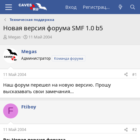
Вход
Регистрация
Техническая поддержка
Новая версия форума SMF 1.0 b5
А
Д
Megas
11 Май 2004
в
а
т
т
Megas
о
а
Администратор
Команда форума
р
н
т
а
е
ч
11 Май 2004
#1
м
а
ы
л
Наш форум перешел на новую версию. Прошу
а
высказавать свои замечания...
Ftiboy
F
11 Май 2004
#2
Re: Новая версия форума