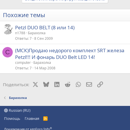
Похожие темы
Petzl DUO BELT (8 или 14)
n1788
Барахолка
Ответы
7
8 Сен 2009
(МСК)Продаю недорого комплект SRT железа
C
Petzl!!! И фонарь DUO Belt LED 14!
computer
Барахолка
Ответы
7
14 Мар 2008
X
Bluesky
LinkedIn
Reddit
WhatsApp
Электронная поч
Ссылка
Поделиться:
Барахолка
Russian (RU)
Помощь
Главная
R
S
S
®
Локализация от xenForo.Info