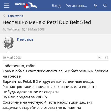
Вход
Регистрация
Барахолка
Неспешно меняю Petzl Duo Belt 5 led
А
Д
Пейсахъ
19 Май 2008
в
а
т
т
Пейсахъ
о
а
р
н
т
а
е
ч
19 Май 2008
#1
м
а
ы
л
Собственно, сабж.
а
Хочу в обмен свет покомпактнее, и с батарейным блоком
на голове.
Варианты: Petzl, BD и другие качественные вещи.
Рассмотрю такие варианты как рации, или еще что
нибудь адекватное из снаряги.
Ну или продам за 2000р.
Состояние на честную 4, есть небольшой дефект
защелки батарейного отсека (не влияет на