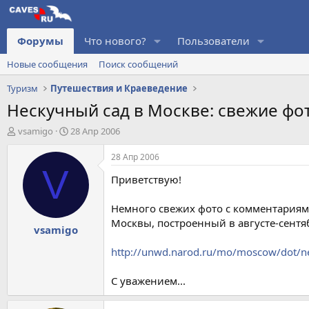
Форумы
Что нового?
Пользователи
Новые сообщения
Поиск сообщений
Туризм
Путешествия и Краеведение
Нескучный сад в Москве: свежие фо
А
Д
vsamigo
28 Апр 2006
в
а
т
т
28 Апр 2006
о
а
V
Приветствую!
р
н
т
а
е
ч
Немного свежих фото с комментариями
м
а
Москвы, построенный в августе-сентяб
vsamigo
ы
л
а
http://unwd.narod.ru/mo/moscow/dot/n
С уважением...