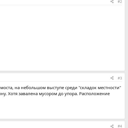
#2
#3
тромоста, на небольшом выступе среди "складок местности"
ину. Хотя завалена мусором до упора. Расположение
#4