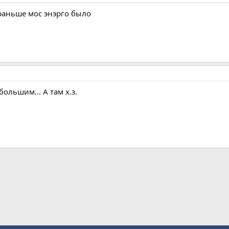
м раньше мос энэрго было
ольшим... А там х.з.
а