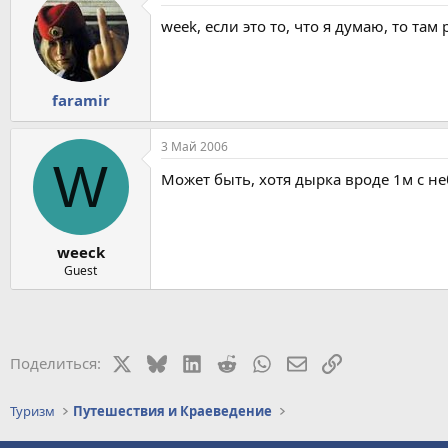
week, если это то, что я думаю, то та
faramir
3 Май 2006
W
Может быть, хотя дырка вроде 1м с неб
weeck
Guest
X
Bluesky
LinkedIn
Reddit
WhatsApp
Электронная почт
Ссылка
Поделиться:
Туризм
Путешествия и Краеведение