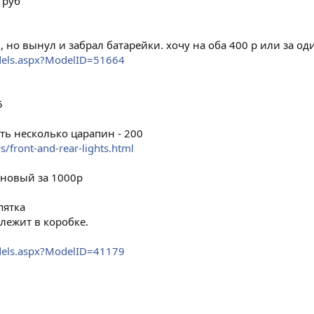
 руб
, но вынул и забрал батарейки. хочу на оба 400 р или за од
dels.aspx?ModelID=51664
5
сть несколько царапин - 200
/front-and-rear-lights.html
 новый за 1000р
пятка
лежит в коробке.
dels.aspx?ModelID=41179