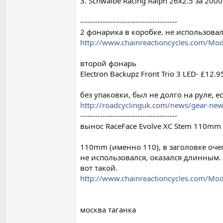
3. Schwalbe Racing Ralph 26x2.5 за 2000
---------------------------------------
2 фонарика в коробке. не использовал
http://www.chainreactioncycles.com/Mo
второй фонарь
Electron Backupz Front Trio 3 LED- £12.9
без упаковки, был не долго на руле, е
http://roadcyclinguk.com/news/gear-news
---------------------------------------
вынос RaceFace Evolve XC Stem 110mm
110mm (именно 110), в заголовке оче
не использовался, оказался длинным. 
вот такой.
http://www.chainreactioncycles.com/Mo
москва таганка