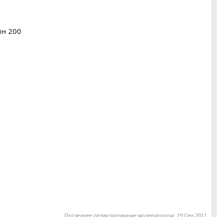
ин 200
Последнее редактирование модератором:
19 Сен 2011