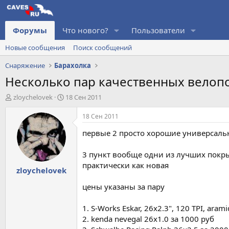
Форумы
Что нового?
Пользователи
Новые сообщения
Поиск сообщений
Снаряжение
Барахолка
Несколько пар качественных велоп
А
Д
zloychelovek
18 Сен 2011
в
а
т
т
18 Сен 2011
о
а
первые 2 просто хорошие универсальн
р
н
т
а
е
ч
3 пункт вообще одни из лучших покры
м
а
практически как новая
zloychelovek
ы
л
а
цены указаны за пару
1. S-Works Eskar, 26x2.3", 120 TPI, ara
2. kenda nevegal 26x1.0 за 1000 руб