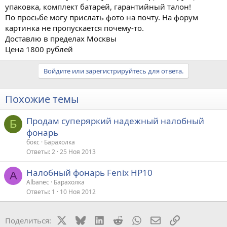
упаковка, комплект батарей, гарантийный талон!
По просьбе могу прислать фото на почту. На форум
картинка не пропускается почему-то.
Доставлю в пределах Москвы
Цена 1800 рублей
Войдите или зарегистрируйтесь для ответа.
Похожие темы
Продам суперяркий надежный налобный
Б
фонарь
бокс
Барахолка
Ответы
2
25 Ноя 2013
Налобный фонарь Fenix HP10
A
Albanec
Барахолка
Ответы
1
10 Ноя 2012
X
Bluesky
LinkedIn
Reddit
WhatsApp
Электронная поч
Ссылка
Поделиться: