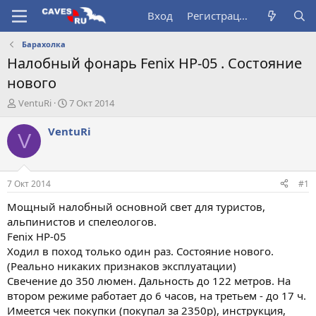
Вход
Регистрация
Барахолка
Налобный фонарь Fenix HP-05 . Состояние
нового
А
Д
VentuRi
7 Окт 2014
в
а
т
т
VentuRi
V
о
а
р
н
т
а
е
ч
7 Окт 2014
#1
м
а
ы
л
Мощный налобный основной свет для туристов,
а
альпинистов и спелеологов.
Fenix HP-05
Ходил в поход только один раз. Состояние нового.
(Реально никаких признаков эксплуатации)
Свечение до 350 люмен. Дальность до 122 метров. На
втором режиме работает до 6 часов, на третьем - до 17 ч.
Имеется чек покупки (покупал за 2350р), инструкция,