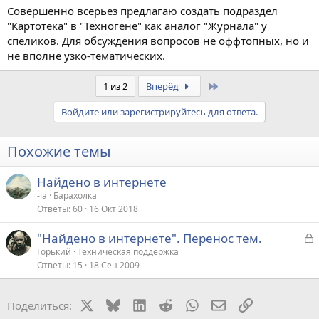
Совершенно всерьез предлагаю создать подраздел
"Картотека" в "Техногене" как аналог "Журнала" у
спеликов. Для обсуждения вопросов не оффтопных, но и
не вполне узко-тематических.
Last
1 из 2
Вперёд
Войдите или зарегистрируйтесь для ответа.
Похожие темы
Найдено в интернете
-la
Барахолка
Ответы
60
16 Окт 2018
З
"Найдено в интернете". Перенос тем.
а
Горький
Техническая поддержка
Ответы
15
18 Сен 2009
к
р
X
Bluesky
LinkedIn
Reddit
WhatsApp
Электронная поч
Ссылка
Поделиться:
т