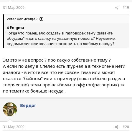
31 Мар 2009
#19
veter написал(а):
4
Enigma
Тогда что помешало создать в Разговорах тему "Давайте
обсудим" и дать ссылку на указанную новость? Неумение,
недомыслие или желание поспорить по любому поводу?
Эм это мне вопрос ? про какую собственно тему ?
А если по делу в Спелео есть Журнал а в техногене нети
аналога - в итоге все что не совсем тема или может
оказатся "байном" или к примеру (пока небыло раздела
творчество) темы про альбомы в оффтоп(раговрник) тк
по тематике больше некуда .
Вердог
31 Мар 2009
#20