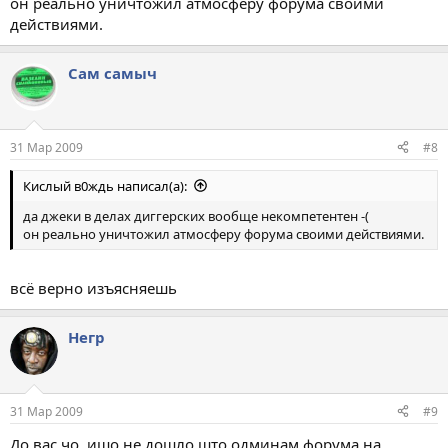
он реально уничтожил атмосферу форума своими
действиями.
Сам самыч
31 Мар 2009
#8
Кислый в0ждь написал(а):
да джеки в делах диггерских вообще некомпетентен -(
он реально уничтожил атмосферу форума своими действиями.
всё верно изъясняешь
Негр
31 Мар 2009
#9
До вас чо, ишо не дошло што одминам форума на