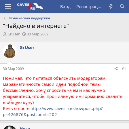
Вход
Регистрация
Техническая поддержка
"Найдено в интернете"
А
Д
GrUser
30 Мар 2009
в
а
т
т
GrUser
о
а
р
н
т
а
е
ч
30 Мар 2009
#1
м
а
ы
л
Понимая, что пытаться объяснить модераторам
а
маразматичность самой идеи подобной темы
бессмысленно, хочу спросить - чем и как нужно
упарываться, чтобы профильную информацию свалить
в общую кучу?
Речь о посте
http://www.caves.ru/showpost.php?
p=426876&postcount=202
Негр