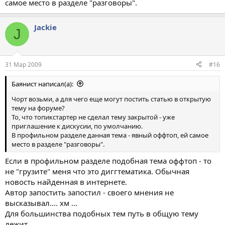
самое место в разделе "разговоры".
Jackie
J
31 Мар 2009
#16
Баянист написал(а):
Чорт возьми, а для чего еще могут постить статью в открытую
тему на форуме?
То, что топикстартер не сделал тему закрытой - уже
приглашение к дискусии, по умолчанию.
В профильном разделе данная тема - явный оффтоп, ей самое
место в разделе "разговоры".
Если в профильном разделе подобная тема оффтоп - то
не "грузите" меня что это диггтематика. Обычная
новость найденная в интернете.
Автор запостить запостил - своего мнения не
высказывал.... хм ...
Для большинства подобных тем путь в общую тему
лежит.