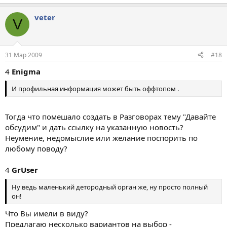
veter
V
31 Мар 2009
#18
4
Enigma
И профильная информация может быть оффтопом .
Тогда что помешало создать в Разговорах тему "Давайте
обсудим" и дать ссылку на указанную новость?
Неумение, недомыслие или желание поспорить по
любому поводу?
4
GrUser
Ну ведь маленький детородный орган же, ну просто полный
он!
Что Вы имели в виду?
Предлагаю несколько вариантов на выбор -