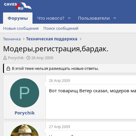
Форумы
Что нового?
Пользователи
Новые сообщения
Поиск сообщений
Техничка
Техническая поддержка
Модеры,регистрация,бардак.
А
Д
Porychik
26 Апр 2009
в
а
т
В этой теме нельзя размещать новые ответы.
т
о
а
р
н
26 Апр 2009
т
а
P
е
ч
Вот товарищ Ветер сказал, модеров м
м
а
ы
л
а
Porychik
27 Апр 2009