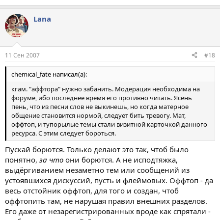
Lana
11 Сен 2007
#18
chemical_fate написал(а):
кгам. "аффтора" нужно забанить. Модерация необходима на
форуме, ибо последнее время его противно читать. Ясень
пень, что из песни слов не выкинешь, но когда матерное
общение становится нормой, следует бить тревогу. Мат,
оффтоп, и тупорылые темы стали визитной карточкой данного
ресурса. С этим следует бороться.
Пускай борются. Только делают это так, чтоб было
понятно,
за что
они борются. А не исподтяжка,
выдёргиванием незаметно тем или сообщений из
устоявшихся дискуссий, пусть и флеймовых. Оффтоп - да
весь отстойник оффтоп, для того и создан, чтоб
оффтопить там, не нарушая правил внешних разделов.
Его даже от незарегистрированных вроде как спрятали -