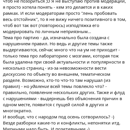
чтоб не позориться ;D Я не выступаю против модерации,
я просто хотела понять - кем это делается и в каких
рамках. И если модераторам просто "лень пробовать
весь отстойник", то я не вижу ничего позитивного в том,
чтоб вот так вот (повторюсь) изподтяжка его
модерировать по личным неприязным...
Тема про партию - да, изначально была создана с
нарушением правил. Но ведь и другие темы также
выдергиваются, сейчас много что на ум не приходит -
только тема про лабораторию с мозгами, которая тож
была удалена при своей актуальности и популярности в
несколько страниц - из-за невозможности вести
дискуссию по объекту во внешнем, тематическом
разделе. Возможно, кто-то что-то там нарушал (из
правил) - но
удаление
всей темы повлекло что? -
правильно, появление нескольких других. Также и флуд
с нарушениями - выдернешь без объяснения причин в
одном месте, появится с пущей силой в других и
многократно.
И вообще, что с народом под осень сотворилось? -)
Везде разборки какие-то и конфликты, непонятки итд.
Мирными надо быть. И позитивными -)