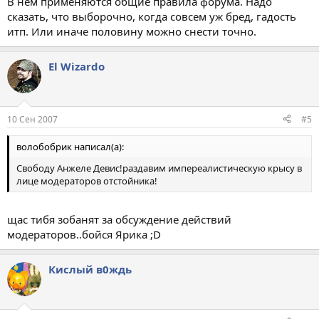
В нём применяются общие правила форума. Надо
сказать, что выборочно, когда совсем уж бред, гадость
итп. Или иначе половину можно снести точно.
El Wizardo
10 Сен 2007
#5
волобобрик написал(а):
Свободу Анжеле Девис!раздавим импереалистическую крысу в
лице модераторов отстойника!
щас тибя зобанят за обсуждение действий
модераторов..бойся Ярика ;D
Кислый в0ждь