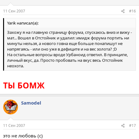
11 Сен 2007
#16
Yarik написал(а):
Захожу я на главную страницу форума, спускаюсь вниз и вижу -
мат... Вошел в Отстойник и удалил: имидж форума портить ни
минуты нельзя, а нового гoвна еще больше понапишут не
напрягаясь - или оно уже в дефиците и на вес золота? ;D
На остальные вопросы вроде Урбаноид ответил. В принципе,
личный вкус, да. Просто пробовать на вкус весь Отстойник
неохота.
ТЫ БОМЖ
Samodel
11 Сен 2007
#17
это не любовь (с)