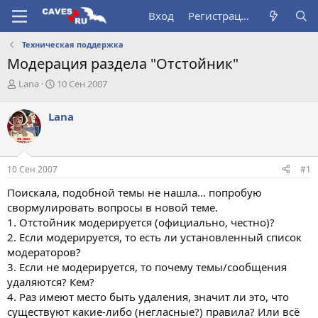
Вход
Регистрация
Техническая поддержка
Модерация раздела "Отстойник"
А
Д
Lana
10 Сен 2007
в
а
т
т
Lana
о
а
р
н
т
а
е
ч
10 Сен 2007
#1
м
а
ы
л
Поискала, подобной темы не нашла... попробую
а
свормулировать вопросы в новой теме.
1. Отстойник модерируется (официально, честно)?
2. Если модерируется, то есть ли установленный список
модераторов?
3. Если не модерируется, то почему темы/сообщения
удаляются? Кем?
4. Раз имеют место быть удаления, значит ли это, что
существуют какие-либо (негласные?) правила? Или всё