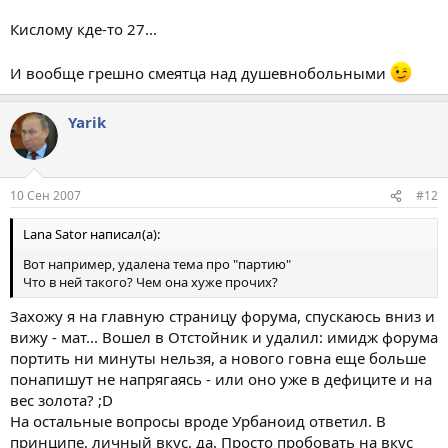
Кислому кде-то 27...
И вообще грешно смеятца над душевнобольными
Yarik
10 Сен 2007
#12
Lana Sator написал(а):
Вот например, удалена тема про "партию"
Что в ней такого? Чем она хуже прочих?
Захожу я на главную страницу форума, спускаюсь вниз и
вижу - мат... Вошел в Отстойник и удалил: имидж форума
портить ни минуты нельзя, а нового гoвна еще больше
понапишут не напрягаясь - или оно уже в дефиците и на
вес золота? ;D
На остальные вопросы вроде Урбаноид ответил. В
принципе, личный вкус, да. Просто пробовать на вкус