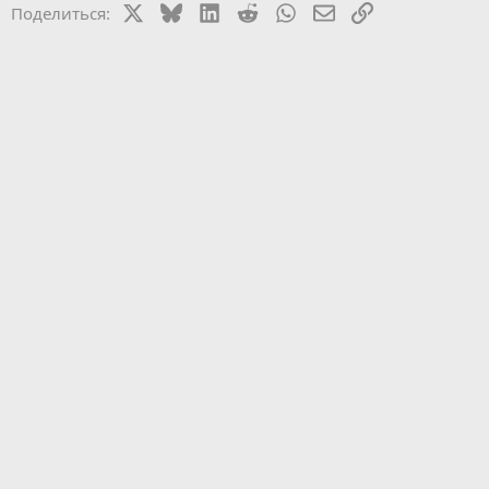
X
Bluesky
LinkedIn
Reddit
WhatsApp
Электронная почт
Ссылка
Поделиться: