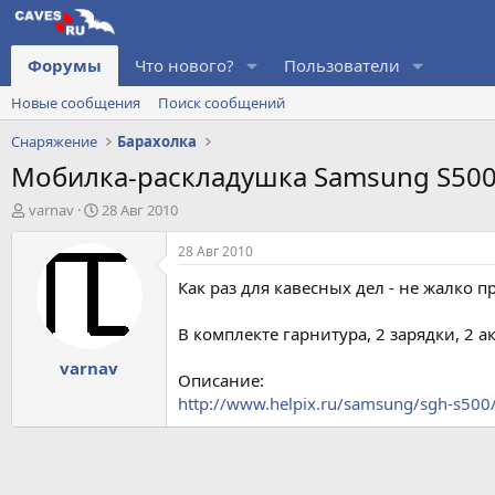
Форумы
Что нового?
Пользователи
Новые сообщения
Поиск сообщений
Снаряжение
Барахолка
Мобилка-раскладушка Samsung S500 
А
Д
varnav
28 Авг 2010
в
а
т
т
28 Авг 2010
о
а
Как раз для кавесных дел - не жалко 
р
н
т
а
е
ч
В комплекте гарнитура, 2 зарядки, 2 а
м
а
varnav
ы
л
Описание:
а
http://www.helpix.ru/samsung/sgh-s500